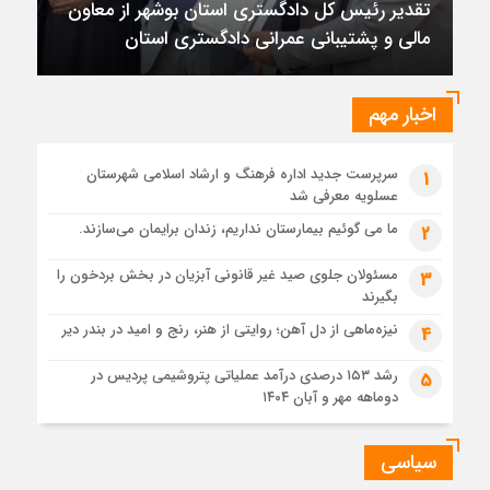
ر رئیس کل دادگستری استان بوشهر از معاون
1 ماه قبل
 و پشتیبانی عمرانی دادگستری استان
تقدیر رئیس کل دادگستری استان بوشهر از معاون مالی و
پشتیبانی عمرانی دادگستری استان
1 ماه قبل
اخبار مهم
دادستان بوشهر: تسری منطقه آزاد به بافت شهری مرکز استان
مبنای قانونی ندارد؛ با شایعه‌سازان و قیمت‌سازان برخورد می‌کنیم
سرپرست جدید اداره فرهنگ و ارشاد اسلامی شهرستان
1
1 ماه قبل
عسلویه معرفی شد
زابل و بندر دیر در فهرست داغ‌ترین نقاط جهان؛ جنوب و شرق ایران
زیر آتش تابستان
ما می گوئیم بیمارستان نداریم، زندان برایمان می‌سازند.
2
مسئولان جلوی صید غیر قانونی آبزیان در بخش بردخون را
3
بگیرند
نیزه‌ماهی از دل آهن؛ روایتی از هنر، رنج و امید در بندر دیر
4
رشد ۱۵۳ درصدی درآمد عملیاتی پتروشیمی پردیس در
5
دوماهه مهر و آبان ۱۴۰۴
سیاسی