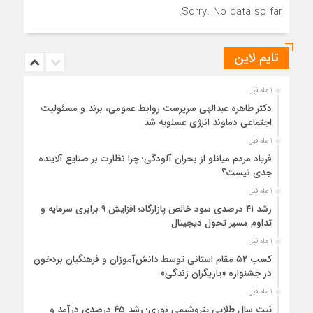
Sorry. No data so far.
تایم لاین
1 ماه قبل
دکتر طاهره عبدالهی سرپرست روابط عمومی، برند و مسئولیت
اجتماعی دماوند انرژی عسلویه شد
1 ماه قبل
فریاد مردم میانلو از بحران آلودگی؛ چرا نظارت بر صنایع آلاینده
جدی نیست؟
1 ماه قبل
رشد ۴۱ درصدی سود خالص پازارگاد؛ افزایش ۹ برابری سرمایه و
تداوم مسیر تحول دیجیتال
1 ماه قبل
کسب ۵۲ مقام استانی توسط دانش‌آموزان و فرهنگیان بردخون
در جشنواره «یاریگران زندگی»
1 ماه قبل
ثبت سال طلایی پتروشیمی نوری؛ رشد ۴۵ درصدی درآمد و