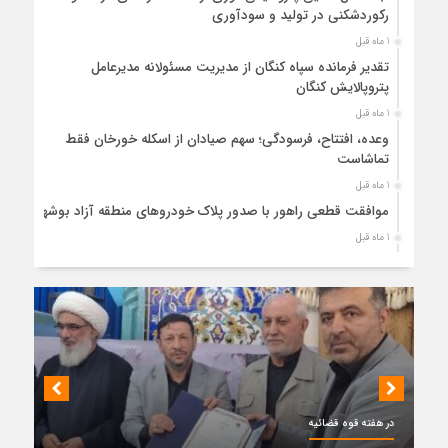
رکوردشکنی در تولید و سودآوری
1 ماه قبل
تقدیر فرمانده سپاه کنگان از مدیریت مسئولانه مدیرعامل
پتروپالایش کنگان
1 ماه قبل
وعده، افتتاح، فرسودگی؛ سهم صیادان از اسکله خورخان فقط
تماشاست
1 ماه قبل
موافقت قطعی راهور با صدور پلاک خودروهای منطقه آزاد بوشهر
1 ماه قبل
حضور میدانی واحد ثبتی دیر در آبدان؛ ارائه خدمات و نقشه‌برداری
رایگان برای کاهش مراجعات مردمی
1 ماه قبل
دبیر ستاد بزرگداشت هفته دولت در استان بوشهر منصوب شد
1 ماه قبل
کمربندی دیر؛ مسیر نجاتی که در بن‌بست ترک‌فعل‌ها مانده است
1 ماه قبل
ه قوه قضائیه
پتروشیمی نوری بر سکوی طلای BRICS 2026 ایستاد