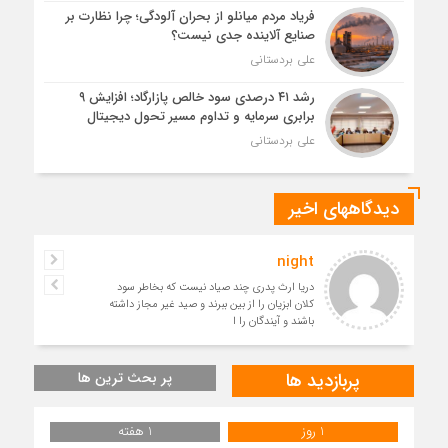
فریاد مردم میانلو از بحران آلودگی؛ چرا نظارت بر
صنایع آلاینده جدی نیست؟
علی بردستانی
رشد ۴۱ درصدی سود خالص پازارگاد؛ افزایش ۹
برابری سرمایه و تداوم مسیر تحول دیجیتال
علی بردستانی
دیدگاههای اخیر
night
دریا ارث پدری چند صیاد نیست که بخاطر سود
کلان ابزیان را از بین ببرند و صید غیر مجاز داشته
باشند و آیندگان را ا
پربازدید ها
پر بحث ترین ها
1 روز
1 هفته