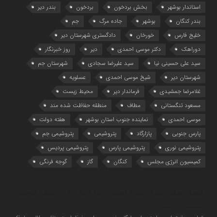
استاندار بوشهر
بخش بردخون
بردخون
بندر دیر
بندر کنگان
بوشهر
جاده مرگ
جم
خلیج فارس
خورخان
دادگستری شهرستان دیر
دوراهک
دکتر موسی احمدی
دیر
روز خبرنگار
سید علی حسینی نیا
سید علیرضا سجادی
شهرستان جم
شهرستان دیر
شیخ موسی احمدی
عسلویه
غلامرضا جمشیدی
فرماندار دیر
محیط زیست
مسعود تنگستانی
مطاف
منطقه حفاظت شده مند
موسی احمدی
نماینده جنوب استان بوشهر
هفته دولت
پارس جنوبی
پازارگاد
پتروشیمی
پتروشیمی جم
پتروشیمی نوری
پتروشیمی پارس
پتروشیمی پردیس
کمیسیون انرژی مجلس
کنگان
گاز
گوجه فرنگی
اینجا رسانه خبری سورا است و ما اخبار را به سبک خودمان
منتشر می‌کنیم