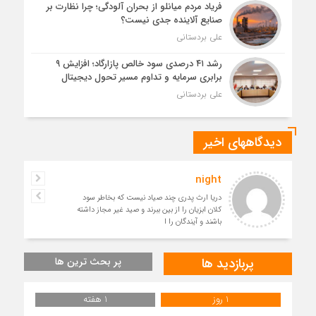
فریاد مردم میانلو از بحران آلودگی؛ چرا نظارت بر
صنایع آلاینده جدی نیست؟
علی بردستانی
رشد ۴۱ درصدی سود خالص پازارگاد؛ افزایش ۹
برابری سرمایه و تداوم مسیر تحول دیجیتال
علی بردستانی
دیدگاههای اخیر
night
دریا ارث پدری چند صیاد نیست که بخاطر سود
کلان ابزیان را از بین ببرند و صید غیر مجاز داشته
باشند و آیندگان را ا
پربازدید ها
پر بحث ترین ها
1 روز
1 هفته