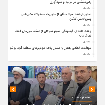
رکوردشکنی در تولید و سودآوری
1 ماه قبل
تقدیر فرمانده سپاه کنگان از مدیریت مسئولانه مدیرعامل
پتروپالایش کنگان
1 ماه قبل
وعده، افتتاح، فرسودگی؛ سهم صیادان از اسکله خورخان فقط
تماشاست
1 ماه قبل
موافقت قطعی راهور با صدور پلاک خودروهای منطقه آزاد بوشهر
1 ماه قبل
حضور میدانی واحد ثبتی دیر در آبدان؛ ارائه خدمات و نقشه‌برداری
رایگان برای کاهش مراجعات مردمی
1 ماه قبل
دبیر ستاد بزرگداشت هفته دولت در استان بوشهر منصوب شد
1 ماه قبل
کمربندی دیر؛ مسیر نجاتی که در بن‌بست ترک‌فعل‌ها مانده است
1 ماه قبل
در هفته قوه قضائیه
پتروشیمی نوری بر سکوی طلای BRICS 2026 ایستاد