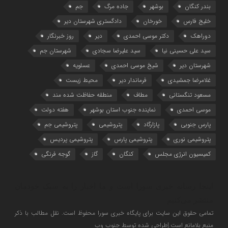
بندر کنگان
بوشهر
جاده مرگ
جم
خلیج فارس
خورخان
دادگستری شهرستان دیر
دوراهک
دکتر موسی احمدی
دیر
روز خبرنگار
سید علی حسینی نیا
سید علیرضا سجادی
شهرستان جم
شهرستان دیر
شیخ موسی احمدی
عسلویه
غلامرضا جمشیدی
فرماندار دیر
محیط زیست
مسعود تنگستانی
مطاف
منطقه حفاظت شده مند
موسی احمدی
نماینده جنوب استان بوشهر
هفته دولت
پارس جنوبی
پازارگاد
پتروشیمی
پتروشیمی جم
پتروشیمی نوری
پتروشیمی پارس
پتروشیمی پردیس
کمیسیون انرژی مجلس
کنگان
گاز
گوجه فرنگی
اینجا رسانه خبری سورا است و ما اخبار را به سبک خودمان
منتشر می‌کنیم
تمامی حقوق این سایت برای پایگاه خبری سورا محفوظ است. نقل مطالب با ذکر
منبع بلامانع است.|طراحی شده توسط جنوب وب