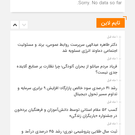
Sorry. No data so far.
تایم لاین
1 ماه قبل
دکتر طاهره عبدالهی سرپرست روابط عمومی، برند و مسئولیت
اجتماعی دماوند انرژی عسلویه شد
1 ماه قبل
فریاد مردم میانلو از بحران آلودگی؛ چرا نظارت بر صنایع آلاینده
جدی نیست؟
1 ماه قبل
رشد ۴۱ درصدی سود خالص پازارگاد؛ افزایش ۹ برابری سرمایه و
تداوم مسیر تحول دیجیتال
1 ماه قبل
کسب ۵۲ مقام استانی توسط دانش‌آموزان و فرهنگیان بردخون
در جشنواره «یاریگران زندگی»
1 ماه قبل
ثبت سال طلایی پتروشیمی نوری؛ رشد ۴۵ درصدی درآمد و