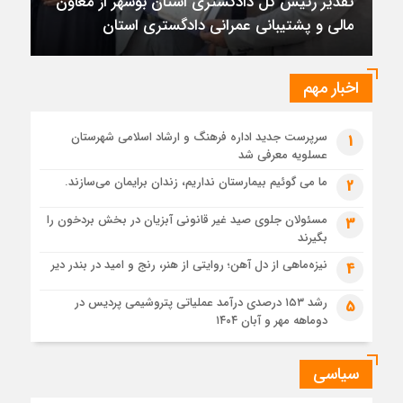
تقدیر رئیس کل دادگستری استان بوشهر از معاون
1 ماه قبل
مالی و پشتیبانی عمرانی دادگستری استان
تقدیر رئیس کل دادگستری استان بوشهر از معاون مالی و
پشتیبانی عمرانی دادگستری استان
1 ماه قبل
اخبار مهم
دادستان بوشهر: تسری منطقه آزاد به بافت شهری مرکز استان
مبنای قانونی ندارد؛ با شایعه‌سازان و قیمت‌سازان برخورد می‌کنیم
سرپرست جدید اداره فرهنگ و ارشاد اسلامی شهرستان
1
1 ماه قبل
عسلویه معرفی شد
زابل و بندر دیر در فهرست داغ‌ترین نقاط جهان؛ جنوب و شرق ایران
زیر آتش تابستان
ما می گوئیم بیمارستان نداریم، زندان برایمان می‌سازند.
2
مسئولان جلوی صید غیر قانونی آبزیان در بخش بردخون را
3
بگیرند
نیزه‌ماهی از دل آهن؛ روایتی از هنر، رنج و امید در بندر دیر
4
رشد ۱۵۳ درصدی درآمد عملیاتی پتروشیمی پردیس در
5
دوماهه مهر و آبان ۱۴۰۴
سیاسی