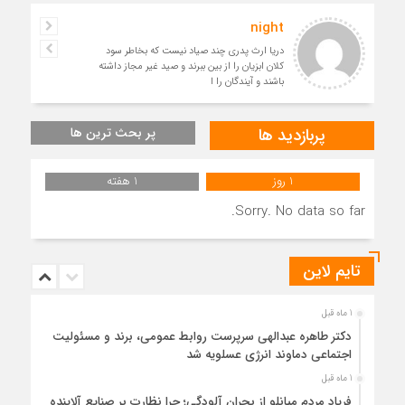
night
دریا ارث پدری چند صیاد نیست که بخاطر سود
کلان ابزیان را از بین ببرند و صید غیر مجاز داشته
باشند و آیندگان را ا
پربازدید ها
پر بحث ترین ها
1 روز
1 هفته
Sorry. No data so far.
تایم لاین
1 ماه قبل
دکتر طاهره عبدالهی سرپرست روابط عمومی، برند و مسئولیت
اجتماعی دماوند انرژی عسلویه شد
1 ماه قبل
فریاد مردم میانلو از بحران آلودگی؛ چرا نظارت بر صنایع آلاینده