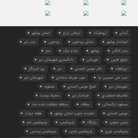
آبدان
آروماتیک
ارسلان زارع
استان بوشهر
استاندار بوشهر
بخش بردخون
بردخون
بندر دیر
بندر کنگان
بوشهر
جاده مرگ
جم
خلیج فارس
خورخان
دادگستری شهرستان دیر
دوراهک
دکتر موسی احمدی
دیر
روز خبرنگار
سید علی حسینی نیا
سید علیرضا سجادی
شهرستان جم
شهرستان دیر
شیخ موسی احمدی
عسلویه
غلامرضا جمشیدی
فرماندار دیر
محیط زیست
مسعود تنگستانی
مطاف
منطقه حفاظت شده مند
موسی احمدی
نماینده جنوب استان بوشهر
هفته دولت
پارس جنوبی
پازارگاد
پتروشیمی
پتروشیمی جم
پتروشیمی نوری
پتروشیمی پارس
پتروشیمی پردیس