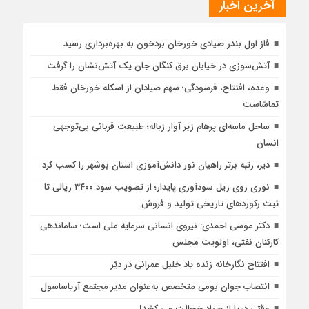
آخرین اخبار
فاز اول بندر صیادی خورخان بردخون به بهره‌برداری رسید
آتش‌سوزی در خیابان برق کنگان جان یک آتش‌نشان را گرفت
وعده، افتتاح، فرسودگی؛ سهم صیادان از اسکله خورخان فقط
تماشاست
ساحل ماسه‌ای پرهام زیر آوار زباله؛ طبیعت قربانی بی‌توجهی
انسان
دیر، رتبه برتر راهیان نور دانش‌آموزی استان بوشهر را کسب کرد
نوری روی ریل سودآوری پایدار؛ از تصویب سود ۳۴۰۰ ریالی تا
ثبت رکوردهای تاریخی تولید و فروش
دکتر موسی احمدی: نیروی انسانی سرمایه ملی است؛ ساماندهی
کارکنان نفتی، اولویت مجلس
افتتاح نگارخانه زنده یاد خلیل عمرانی در دیّر
انتصاب جوان بومی متخصص به‌عنوان مدیر مجتمع آریاساسول
وقتی دریا از صیاد خجالت می کشد!