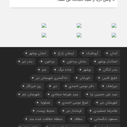
آبدان
آروماتیک
ارسلان زارع
استان بوشهر
استاندار بوشهر
بخش بردخون
بردخون
بندر دیر
بندر کنگان
بوشهر
جاده مرگ
جم
خلیج فارس
خورخان
دادگستری شهرستان دیر
دوراهک
دکتر موسی احمدی
دیر
روز خبرنگار
سید علی حسینی نیا
سید علیرضا سجادی
شهرستان جم
شهرستان دیر
شیخ موسی احمدی
عسلویه
غلامرضا جمشیدی
فرماندار دیر
محیط زیست
مسعود تنگستانی
مطاف
منطقه حفاظت شده مند