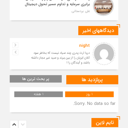
برابری سرمایه و تداوم مسیر تحول دیجیتال
علی بردستانی
دیدگاههای اخیر
night
دریا ارث پدری چند صیاد نیست که بخاطر سود
کلان ابزیان را از بین ببرند و صید غیر مجاز داشته
باشند و آیندگان را ا
پربازدید ها
پر بحث ترین ها
1 روز
1 هفته
Sorry. No data so far.
تایم لاین