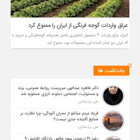
عراق واردات گوجه فرنگی از ایران را ممنوع کرد
گمرک عراق واردات 3 محصول کشاورزی شامل هندوانه، گوجه‌فرنگی و خربزه را
گه ایران نیز صادر کننده این محصولات بود، ممنوع کرد.
یادداشت ها
دکتر طاهره عبدالهی سرپرست روابط عمومی، برند
و مسئولیت اجتماعی دماوند انرژی عسلویه شد
علی بردستانی
فریاد مردم میانلو از بحران آلودگی؛ چرا نظارت بر
صنایع آلاینده جدی نیست؟
علی بردستانی
رشد ۴۱ درصدی سود خالص پازارگاد؛ افزایش ۹