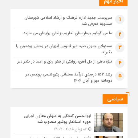
اخبار مهم
دادستان بوشهر: تسری منطقه آزاد به بافت شهری مرکز استان
مبنای قانونی ندارد؛ با شایعه‌سازان و قیمت‌سازان برخورد می‌کنیم
سرپرست جدید اداره فرهنگ و ارشاد اسلامی شهرستان
1
1 ماه قبل
عسلویه معرفی شد
زابل و بندر دیر در فهرست داغ‌ترین نقاط جهان؛ جنوب و شرق ایران
زیر آتش تابستان
ما می گوئیم بیمارستان نداریم، زندان برایمان می‌سازند.
2
مسئولان جلوی صید غیر قانونی آبزیان در بخش بردخون را
3
بگیرند
نیزه‌ماهی از دل آهن؛ روایتی از هنر، رنج و امید در بندر دیر
4
رشد ۱۵۳ درصدی درآمد عملیاتی پتروشیمی پردیس در
5
دوماهه مهر و آبان ۱۴۰۴
سیاسی
ابوالحسن گنخکی به عنوان معاون اجرایی
حوزه استاندار بوشهر منصوب شد
07 ژوئن 2025 - 13:02