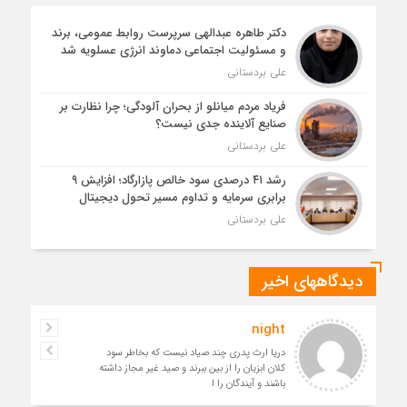
دکتر طاهره عبدالهی سرپرست روابط عمومی، برند
و مسئولیت اجتماعی دماوند انرژی عسلویه شد
علی بردستانی
فریاد مردم میانلو از بحران آلودگی؛ چرا نظارت بر
صنایع آلاینده جدی نیست؟
علی بردستانی
رشد ۴۱ درصدی سود خالص پازارگاد؛ افزایش ۹
برابری سرمایه و تداوم مسیر تحول دیجیتال
علی بردستانی
دیدگاههای اخیر
night
دریا ارث پدری چند صیاد نیست که بخاطر سود
کلان ابزیان را از بین ببرند و صید غیر مجاز داشته
باشند و آیندگان را ا