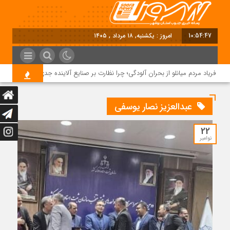
10:54:48
امروز : یکشنبه, ۱۸ مرداد , ۱۴۰۵
فریاد مردم میانلو از بحران آلودگی؛ چرا نظارت بر صنایع آلاینده جدی نیست؟
عبدالعزیز نصار یوسفی
22
نوامبر