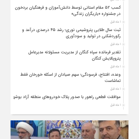
کسب ۵۲ مقام استانی توسط دانش‌آموزان و فرهنگیان بردخون
در جشنواره «یاریگران زندگی»
1 ماه قبل
ثبت سال طلایی پتروشیمی نوری؛ رشد ۴۵ درصدی درآمد و
رکوردشکنی در تولید و سودآوری
1 ماه قبل
تقدیر فرمانده سپاه کنگان از مدیریت مسئولانه مدیرعامل
پتروپالایش کنگان
1 ماه قبل
وعده، افتتاح، فرسودگی؛ سهم صیادان از اسکله خورخان فقط
تماشاست
1 ماه قبل
موافقت قطعی راهور با صدور پلاک خودروهای منطقه آزاد بوشهر
1 ماه قبل
حضور میدانی واحد ثبتی دیر در آبدان؛ ارائه خدمات و نقشه‌برداری
رایگان برای کاهش مراجعات مردمی
1 ماه قبل
دبیر ستاد بزرگداشت هفته دولت در استان بوشهر منصوب شد