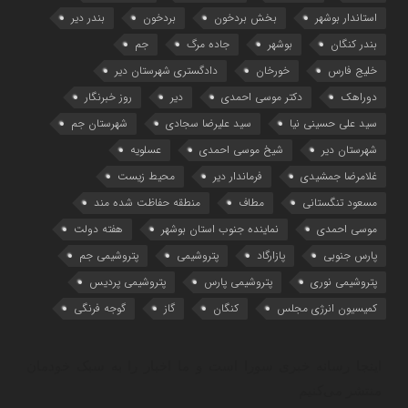
استاندار بوشهر
بخش بردخون
بردخون
بندر دیر
بندر کنگان
بوشهر
جاده مرگ
جم
خلیج فارس
خورخان
دادگستری شهرستان دیر
دوراهک
دکتر موسی احمدی
دیر
روز خبرنگار
سید علی حسینی نیا
سید علیرضا سجادی
شهرستان جم
شهرستان دیر
شیخ موسی احمدی
عسلویه
غلامرضا جمشیدی
فرماندار دیر
محیط زیست
مسعود تنگستانی
مطاف
منطقه حفاظت شده مند
موسی احمدی
نماینده جنوب استان بوشهر
هفته دولت
پارس جنوبی
پازارگاد
پتروشیمی
پتروشیمی جم
پتروشیمی نوری
پتروشیمی پارس
پتروشیمی پردیس
کمیسیون انرژی مجلس
کنگان
گاز
گوجه فرنگی
اینجا رسانه خبری سورا است و ما اخبار را به سبک خودمان
منتشر می‌کنیم