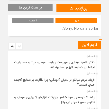
پربازدید ها
پر بحث ترین ها
1 روز
1 هفته
Sorry. No data so far.
تایم لاین
1 ماه قبل
دکتر طاهره عبدالهی سرپرست روابط عمومی، برند و مسئولیت
اجتماعی دماوند انرژی عسلویه شد
1 ماه قبل
فریاد مردم میانلو از بحران آلودگی؛ چرا نظارت بر صنایع آلاینده
جدی نیست؟
1 ماه قبل
رشد ۴۱ درصدی سود خالص پازارگاد؛ افزایش ۹ برابری سرمایه و
تداوم مسیر تحول دیجیتال
1 ماه قبل