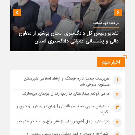
1 ماه قبل
کمربندی دیر؛ مسیر نجاتی که در بن‌بست ترک‌فعل‌ها مانده است
1 ماه قبل
در هفته قوه قضائیه
پتروشیمی نوری بر سکوی طلای BRICS 2026 ایستاد
تقدیر رئیس کل دادگستری استان بوشهر از معاون
1 ماه قبل
مالی و پشتیبانی عمرانی دادگستری استان
تقدیر رئیس کل دادگستری استان بوشهر از معاون مالی و
پشتیبانی عمرانی دادگستری استان
1 ماه قبل
اخبار مهم
دادستان بوشهر: تسری منطقه آزاد به بافت شهری مرکز استان
مبنای قانونی ندارد؛ با شایعه‌سازان و قیمت‌سازان برخورد می‌کنیم
سرپرست جدید اداره فرهنگ و ارشاد اسلامی شهرستان
1
1 ماه قبل
عسلویه معرفی شد
زابل و بندر دیر در فهرست داغ‌ترین نقاط جهان؛ جنوب و شرق ایران
زیر آتش تابستان
ما می گوئیم بیمارستان نداریم، زندان برایمان می‌سازند.
2
مسئولان جلوی صید غیر قانونی آبزیان در بخش بردخون را
3
بگیرند
نیزه‌ماهی از دل آهن؛ روایتی از هنر، رنج و امید در بندر دیر
4
رشد ۱۵۳ درصدی درآمد عملیاتی پتروشیمی پردیس در