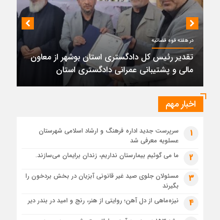
1 ماه قبل
کمربندی دیر؛ مسیر نجاتی که در بن‌بست ترک‌فعل‌ها مانده است
1 ماه قبل
در هفته قوه قضائیه
پتروشیمی نوری بر سکوی طلای BRICS 2026 ایستاد
تقدیر رئیس کل دادگستری استان بوشهر از معاون
1 ماه قبل
مالی و پشتیبانی عمرانی دادگستری استان
تقدیر رئیس کل دادگستری استان بوشهر از معاون مالی و
پشتیبانی عمرانی دادگستری استان
1 ماه قبل
اخبار مهم
دادستان بوشهر: تسری منطقه آزاد به بافت شهری مرکز استان
مبنای قانونی ندارد؛ با شایعه‌سازان و قیمت‌سازان برخورد می‌کنیم
سرپرست جدید اداره فرهنگ و ارشاد اسلامی شهرستان
1
1 ماه قبل
عسلویه معرفی شد
زابل و بندر دیر در فهرست داغ‌ترین نقاط جهان؛ جنوب و شرق ایران
زیر آتش تابستان
ما می گوئیم بیمارستان نداریم، زندان برایمان می‌سازند.
2
مسئولان جلوی صید غیر قانونی آبزیان در بخش بردخون را
3
بگیرند
نیزه‌ماهی از دل آهن؛ روایتی از هنر، رنج و امید در بندر دیر
4