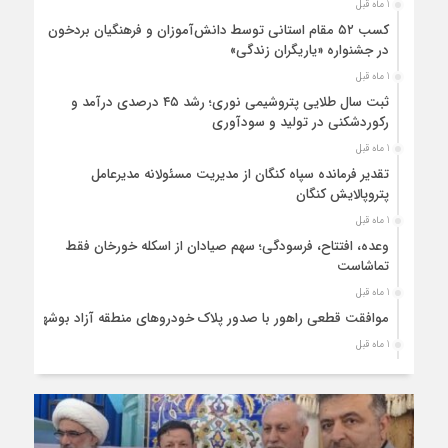
1 ماه قبل
کسب ۵۲ مقام استانی توسط دانش‌آموزان و فرهنگیان بردخون
در جشنواره «یاریگران زندگی»
1 ماه قبل
ثبت سال طلایی پتروشیمی نوری؛ رشد ۴۵ درصدی درآمد و
رکوردشکنی در تولید و سودآوری
1 ماه قبل
تقدیر فرمانده سپاه کنگان از مدیریت مسئولانه مدیرعامل
پتروپالایش کنگان
1 ماه قبل
وعده، افتتاح، فرسودگی؛ سهم صیادان از اسکله خورخان فقط
تماشاست
1 ماه قبل
موافقت قطعی راهور با صدور پلاک خودروهای منطقه آزاد بوشهر
1 ماه قبل
حضور میدانی واحد ثبتی دیر در آبدان؛ ارائه خدمات و نقشه‌برداری
رایگان برای کاهش مراجعات مردمی
1 ماه قبل
دبیر ستاد بزرگداشت هفته دولت در استان بوشهر منصوب شد