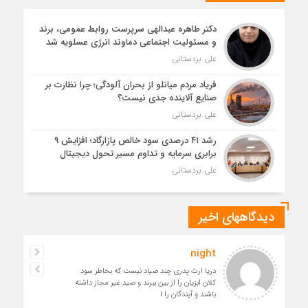
دکتر طاهره عبدالهی سرپرست روابط عمومی، برند
و مسئولیت اجتماعی دماوند انرژی عسلویه شد
علی بردستانی
فریاد مردم میانلو از بحران آلودگی؛ چرا نظارت بر
صنایع آلاینده جدی نیست؟
علی بردستانی
رشد ۴۱ درصدی سود خالص پازارگاد؛ افزایش ۹
برابری سرمایه و تداوم مسیر تحول دیجیتال
علی بردستانی
دیدگاههای اخیر
night
دریا ارث پدری چند صیاد نیست که بخاطر سود
کلان ابزیان را از بین ببرند و صید غیر مجاز داشته
باشند و آیندگان را ا