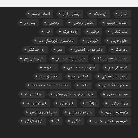
آبدان
آروماتیک
ارسلان زارع
استان بوشهر
استاندار بوشهر
بخش بردخون
بردخون
بندر دیر
بندر کنگان
بوشهر
جاده مرگ
جم
خلیج فارس
خورخان
دادگستری شهرستان دیر
دوراهک
دکتر موسی احمدی
دیر
روز خبرنگار
سید علی حسینی نیا
سید علیرضا سجادی
شهرستان جم
شهرستان دیر
شیخ موسی احمدی
عسلویه
غلامرضا جمشیدی
فرماندار دیر
محیط زیست
مسعود تنگستانی
مطاف
منطقه حفاظت شده مند
موسی احمدی
نماینده جنوب استان بوشهر
هفته دولت
پارس جنوبی
پازارگاد
پتروشیمی
پتروشیمی جم
پتروشیمی نوری
پتروشیمی پارس
پتروشیمی پردیس
کمیسیون انرژی مجلس
کنگان
گاز
گوجه فرنگی