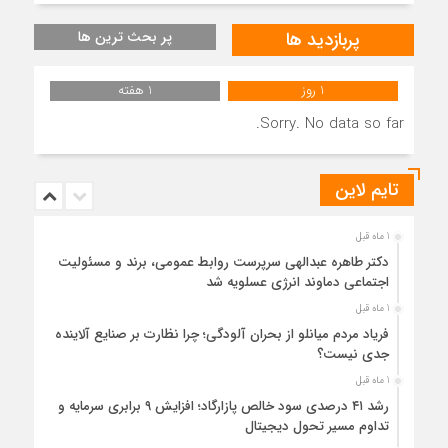
پربازدید ها
پر بحث ترین ها
1 روز
1 هفته
Sorry. No data so far.
تایم لاین
1 ماه قبل
دکتر طاهره عبدالهی سرپرست روابط عمومی، برند و مسئولیت
اجتماعی دماوند انرژی عسلویه شد
1 ماه قبل
فریاد مردم میانلو از بحران آلودگی؛ چرا نظارت بر صنایع آلاینده
جدی نیست؟
1 ماه قبل
رشد ۴۱ درصدی سود خالص پازارگاد؛ افزایش ۹ برابری سرمایه و
تداوم مسیر تحول دیجیتال