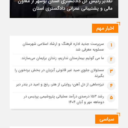
تقدیر رئیس کل دادگستری استان بوشهر از معاون
1 ماه قبل
مالی و پشتیبانی عمرانی دادگستری استان
تقدیر رئیس کل دادگستری استان بوشهر از معاون مالی و
پشتیبانی عمرانی دادگستری استان
1 ماه قبل
اخبار مهم
دادستان بوشهر: تسری منطقه آزاد به بافت شهری مرکز استان
مبنای قانونی ندارد؛ با شایعه‌سازان و قیمت‌سازان برخورد می‌کنیم
سرپرست جدید اداره فرهنگ و ارشاد اسلامی شهرستان
1
1 ماه قبل
عسلویه معرفی شد
زابل و بندر دیر در فهرست داغ‌ترین نقاط جهان؛ جنوب و شرق ایران
زیر آتش تابستان
ما می گوئیم بیمارستان نداریم، زندان برایمان می‌سازند.
2
مسئولان جلوی صید غیر قانونی آبزیان در بخش بردخون را
3
بگیرند
نیزه‌ماهی از دل آهن؛ روایتی از هنر، رنج و امید در بندر دیر
4
رشد ۱۵۳ درصدی درآمد عملیاتی پتروشیمی پردیس در
5
دوماهه مهر و آبان ۱۴۰۴
سیاسی