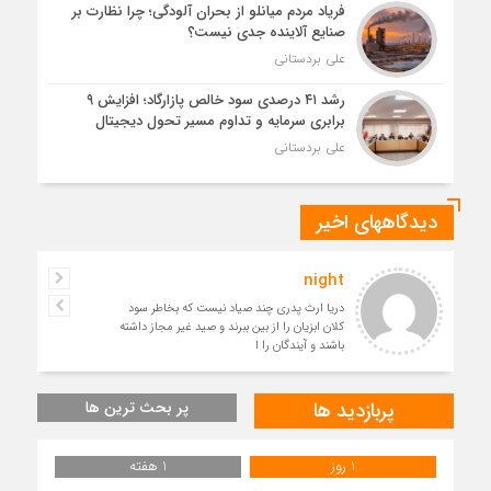
فریاد مردم میانلو از بحران آلودگی؛ چرا نظارت بر
صنایع آلاینده جدی نیست؟
علی بردستانی
رشد ۴۱ درصدی سود خالص پازارگاد؛ افزایش ۹
برابری سرمایه و تداوم مسیر تحول دیجیتال
علی بردستانی
دیدگاههای اخیر
night
دریا ارث پدری چند صیاد نیست که بخاطر سود
کلان ابزیان را از بین ببرند و صید غیر مجاز داشته
باشند و آیندگان را ا
پربازدید ها
پر بحث ترین ها
1 روز
1 هفته