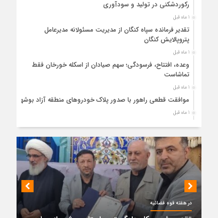
رکوردشکنی در تولید و سودآوری
1 ماه قبل
تقدیر فرمانده سپاه کنگان از مدیریت مسئولانه مدیرعامل
پتروپالایش کنگان
1 ماه قبل
وعده، افتتاح، فرسودگی؛ سهم صیادان از اسکله خورخان فقط
تماشاست
1 ماه قبل
موافقت قطعی راهور با صدور پلاک خودروهای منطقه آزاد بوشهر
1 ماه قبل
حضور میدانی واحد ثبتی دیر در آبدان؛ ارائه خدمات و نقشه‌برداری
رایگان برای کاهش مراجعات مردمی
1 ماه قبل
دبیر ستاد بزرگداشت هفته دولت در استان بوشهر منصوب شد
1 ماه قبل
کمربندی دیر؛ مسیر نجاتی که در بن‌بست ترک‌فعل‌ها مانده است
1 ماه قبل
در هفته قوه قضائیه
پتروشیمی نوری بر سکوی طلای BRICS 2026 ایستاد