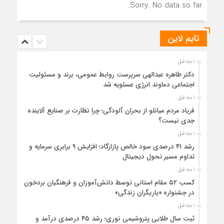
Sorry. No data so far.
تایم لاین
1 ماه قبل
دکتر طاهره عبدالهی سرپرست روابط عمومی، برند و مسئولیت
اجتماعی دماوند انرژی عسلویه شد
1 ماه قبل
فریاد مردم میانلو از بحران آلودگی؛ چرا نظارت بر صنایع آلاینده
جدی نیست؟
1 ماه قبل
رشد ۴۱ درصدی سود خالص پازارگاد؛ افزایش ۹ برابری سرمایه و
تداوم مسیر تحول دیجیتال
1 ماه قبل
کسب ۵۲ مقام استانی توسط دانش‌آموزان و فرهنگیان بردخون
در جشنواره «یاریگران زندگی»
1 ماه قبل
ثبت سال طلایی پتروشیمی نوری؛ رشد ۴۵ درصدی درآمد و