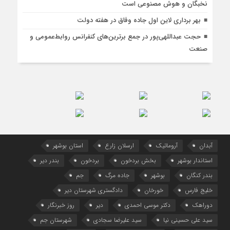
نخبگان و هوش مصنوعی است
بهر برداری لاین اول جاده وفاق در هفته دولت
حجت عبداللهی‌پور در جمع برترین‌های کنفرانس روابط‌عمومی و
صنعت
آبدان
آروماتیک
ارسلان زارع
استان بوشهر
استاندار بوشهر
بخش بردخون
بردخون
بندر دیر
بندر کنگان
بوشهر
جاده مرگ
جم
خلیج فارس
خورخان
دادگستری شهرستان دیر
دوراهک
دکتر موسی احمدی
دیر
روز خبرنگار
سید علی حسینی نیا
سید علیرضا سجادی
شهرستان جم