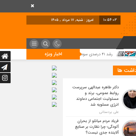
10:54:04
امروز : شنبه, ۱۷ مرداد , ۱۴۰۵
اخبار ویژه
دی سود خالص پازارگاد؛ افزایش ۹ برابری سرمایه و تداوم مسیر تحول دیجیتال
داشت ها
دکتر طاهره عبدالهی سرپرست
روابط عمومی، برند و
مسئولیت اجتماعی دماوند
انرژی عسلویه شد
علی بردستانی
فریاد مردم میانلو از بحران
آلودگی؛ چرا نظارت بر صنایع
آلاینده جدی نیست؟