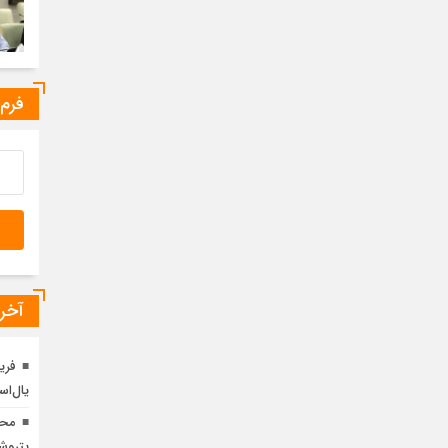
فرم
آخری
فری
یال‌اس
محم
پتروش