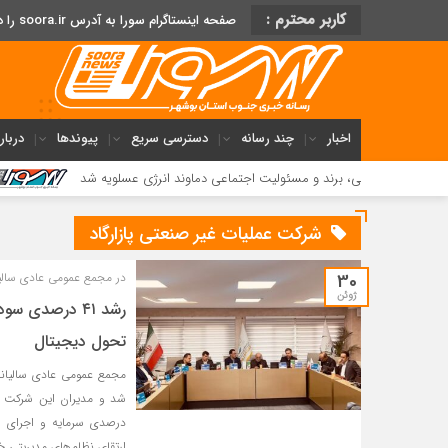
کاربر محترم :
صفحه اینستاگرام سورا به آدرس soora.ir را دنبال کنید
اخبار
چند رسانه
دسترسی سریع
پیوندها
دربار
ی، برند و مسئولیت اجتماعی دماوند انرژی عسلویه شد
فریاد مردم
شرکت عملیات غیر صنعتی پازارگاد
30
در مجمع عمومی عادی سالیا
ژوئن
تحول دیجیتال
درصدی سرمایه و اجرای ب
ارتقای نظام‌های مدیریتی خب