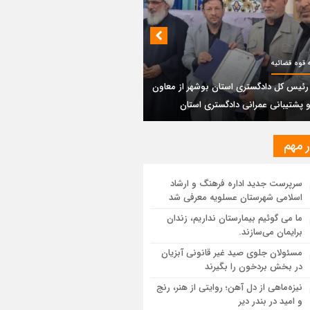
بندی دیر؛ مسیر نجاتی که در بن‌بست
‌فعل‌ها مانده است
پتروشیمی نوری بر سکوی طلای BRICS 2026
 قوه قضائیه
تاد
 رئیس کل دادگستری استان بوشهر از معاون
و پشتیبانی عمرانی دادگستری استان
یر رئیس کل دادگستری استان بوشهر از
ون مالی و پشتیبانی عمرانی دادگستری
ان
ر مهم
ستان بوشهر: تسری منطقه آزاد به بافت
سرپرست جدید اداره فرهنگ و ارشاد
ی مرکز استان مبنای قانونی ندارد؛ با
اسلامی شهرستان عسلویه معرفی شد
عه‌سازان و قیمت‌سازان برخورد می‌کنیم
ما می گوئیم بیمارستان نداریم، زندان
برایمان می‌سازند.
ل و بندر دیر در فهرست داغ‌ترین نقاط جهان؛
ب و شرق ایران زیر آتش تابستان
مسئولان جلوی صید غیر قانونی آبزیان
در بخش بردخون را بگیرند
نیزه‌ماهی از دل آهن؛ روایتی از هنر، رنج
و امید در بندر دیر