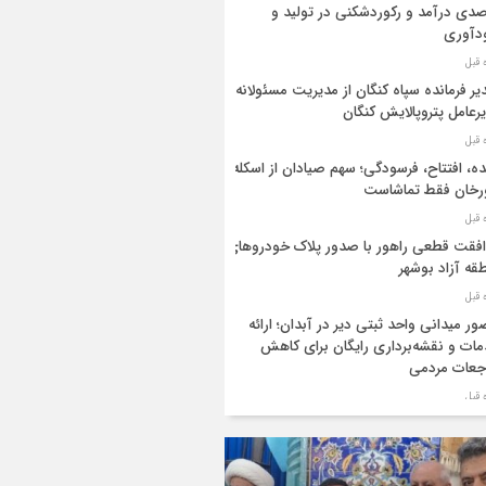
دی درآمد و رکوردشکنی در تولید و
دآوری
یر فرمانده سپاه کنگان از مدیریت مسئولانه
رعامل پتروپالایش کنگان
ه، افتتاح، فرسودگی؛ سهم صیادان از اسکله
رخان فقط تماشاست
فقت قطعی راهور با صدور پلاک خودروهای
قه آزاد بوشهر
ر میدانی واحد ثبتی دیر در آبدان؛ ارائه
ات و نقشه‌برداری رایگان برای کاهش
جعات مردمی
ر ستاد بزرگداشت هفته دولت در استان
شهر منصوب شد