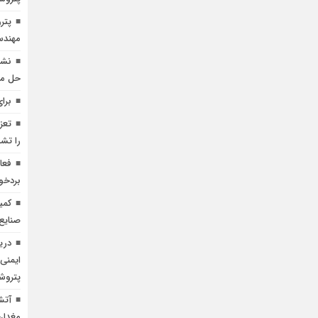
پتر
مهندسی 
نشس
حل مش
برا
تعز
را تشد
فعا
بردخو
کمی
صنایع
دری
ایمنی
پتروش
آتش
مغدان ۴ مصدوم بر جا 