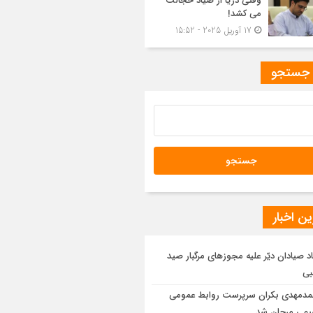
وقتی دریا از صیاد خجالت
می کشد!
17 آوریل 2025 - 15:52
 جستجو
ن اخبار
اد صیادان دیّر علیه مجوزهای مرگبار صید
بی
دمهدی بکران سرپرست روابط عمومی
یمی مرجان شد