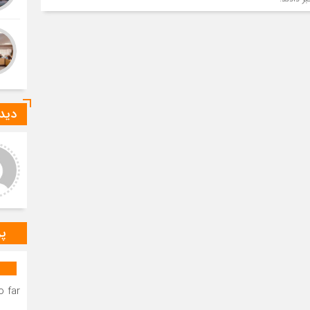
دیدگ
عر عاشوری
ا-ع
د و خدا قوت بر مهندس
درود بر خانم میرزایی که صدای
ستانی عزیز.عرض تبریک و
رسای مردم شهرستان دیر
باش برای به ثمر نشستن
هستند.درود و خسته نباشید بر
ات شبانه روزی شما دوست
مهندس بردستانی که رسانه مردمی
گوار د
س
پر
 far.