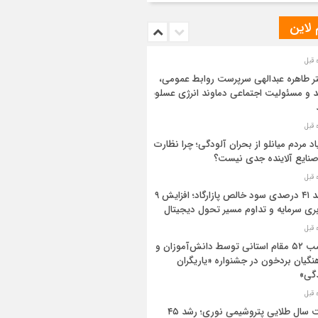
 لاین
ر طاهره عبدالهی سرپرست روابط عمومی،
د و مسئولیت اجتماعی دماوند انرژی عسلویه
اد مردم میانلو از بحران آلودگی؛ چرا نظارت
صنایع آلاینده جدی نیست؟
رشد ۴۱ درصدی سود خالص پازارگاد؛ افزایش ۹
بری سرمایه و تداوم مسیر تحول دیجیتال
کسب ۵۲ مقام استانی توسط دانش‌آموزان و
نگیان بردخون در جشنواره «یاریگران
گی»
ثبت سال طلایی پتروشیمی نوری؛ رشد ۴۵