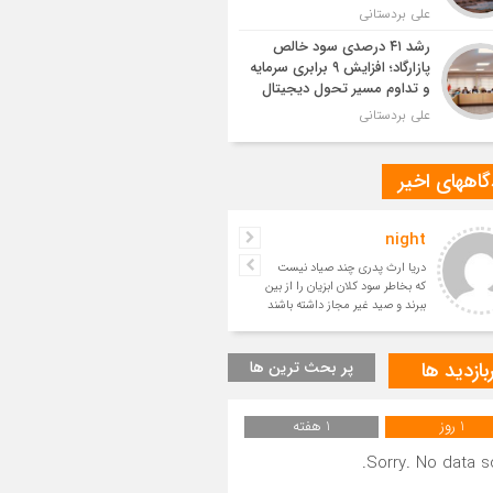
علی بردستانی
رشد ۴۱ درصدی سود خالص
پازارگاد؛ افزایش ۹ برابری سرمایه
و تداوم مسیر تحول دیجیتال
علی بردستانی
اههای اخیر
night
حسین
دریا ارث پدری چند صیاد نیست
بسیار زیبا
که بخاطر سود کلان ابزیان را از بین
ببرند و صید غیر مجاز داشته باشند
و آیندگان را ا
بازدید ها
پر بحث ترین ها
1 روز
1 هفته
Sorry. No data so