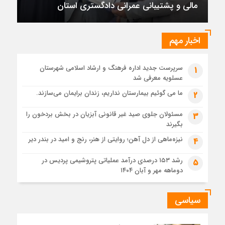
مالی و پشتیبانی عمرانی دادگستری استان
تقدیر رئیس کل دادگستری استان بوشهر از معاون مالی و
پشتیبانی عمرانی دادگستری استان
1 ماه قبل
اخبار مهم
دادستان بوشهر: تسری منطقه آزاد به بافت شهری مرکز استان
مبنای قانونی ندارد؛ با شایعه‌سازان و قیمت‌سازان برخورد می‌کنیم
سرپرست جدید اداره فرهنگ و ارشاد اسلامی شهرستان
1
1 ماه قبل
عسلویه معرفی شد
زابل و بندر دیر در فهرست داغ‌ترین نقاط جهان؛ جنوب و شرق ایران
زیر آتش تابستان
ما می گوئیم بیمارستان نداریم، زندان برایمان می‌سازند.
2
مسئولان جلوی صید غیر قانونی آبزیان در بخش بردخون را
3
بگیرند
نیزه‌ماهی از دل آهن؛ روایتی از هنر، رنج و امید در بندر دیر
4
رشد ۱۵۳ درصدی درآمد عملیاتی پتروشیمی پردیس در
5
دوماهه مهر و آبان ۱۴۰۴
سیاسی