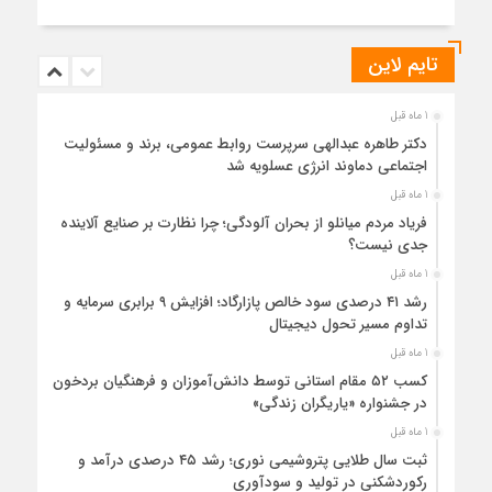
تایم لاین
1 ماه قبل
دکتر طاهره عبدالهی سرپرست روابط عمومی، برند و مسئولیت
اجتماعی دماوند انرژی عسلویه شد
1 ماه قبل
فریاد مردم میانلو از بحران آلودگی؛ چرا نظارت بر صنایع آلاینده
جدی نیست؟
1 ماه قبل
رشد ۴۱ درصدی سود خالص پازارگاد؛ افزایش ۹ برابری سرمایه و
تداوم مسیر تحول دیجیتال
1 ماه قبل
کسب ۵۲ مقام استانی توسط دانش‌آموزان و فرهنگیان بردخون
در جشنواره «یاریگران زندگی»
1 ماه قبل
ثبت سال طلایی پتروشیمی نوری؛ رشد ۴۵ درصدی درآمد و
رکوردشکنی در تولید و سودآوری