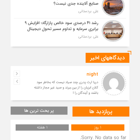
صنایع آلاینده جدی نیست؟
علی بردستانی
رشد ۴۱ درصدی سود خالص پازارگاد؛ افزایش ۹
برابری سرمایه و تداوم مسیر تحول دیجیتال
علی بردستانی
دیدگاههای اخیر
night
دریا ارث پدری چند صیاد نیست که بخاطر سود
کلان ابزیان را از بین ببرند و صید غیر مجاز داشته
باشند و آیندگان را ا
پربازدید ها
پر بحث ترین ها
1 روز
1 هفته
Sorry. No data so far.