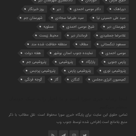
خلیج فارس
خورخان
دادگستری شهرستان دیر
دوراهک
دکتر موسی احمدی
دیر
روز خبرنگار
سید علی حسینی نیا
سید علیرضا سجادی
شهرستان جم
شهرستان دیر
شیخ موسی احمدی
عسلویه
غلامرضا جمشیدی
فرماندار دیر
محیط زیست
مسعود تنگستانی
مطاف
منطقه حفاظت شده مند
موسی احمدی
نماینده جنوب استان بوشهر
هفته دولت
پارس جنوبی
پازارگاد
پتروشیمی
پتروشیمی جم
پتروشیمی نوری
پتروشیمی پارس
پتروشیمی پردیس
کمیسیون انرژی مجلس
کنگان
گاز
گوجه فرنگی
اینجا رسانه خبری سورا است و ما اخبار را به سبک خودمان
منتشر می‌کنیم
تمامی حقوق این سایت برای پایگاه خبری سورا محفوظ است. نقل مطالب با ذکر
منبع بلامانع است.|طراحی شده توسط جنوب وب