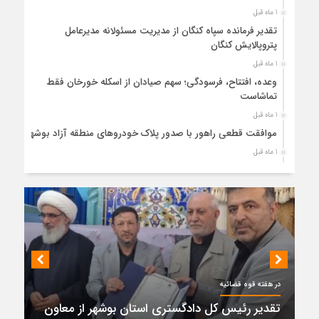
1 ماه قبل
تقدیر فرمانده سپاه کنگان از مدیریت مسئولانه مدیرعامل
پتروپالایش کنگان
1 ماه قبل
وعده، افتتاح، فرسودگی؛ سهم صیادان از اسکله خورخان فقط
تماشاست
1 ماه قبل
موافقت قطعی راهور با صدور پلاک خودروهای منطقه آزاد بوشهر
1 ماه قبل
حضور میدانی واحد ثبتی دیر در آبدان؛ ارائه خدمات و نقشه‌برداری
رایگان برای کاهش مراجعات مردمی
1 ماه قبل
دبیر ستاد بزرگداشت هفته دولت در استان بوشهر منصوب شد
1 ماه قبل
کمربندی دیر؛ مسیر نجاتی که در بن‌بست ترک‌فعل‌ها مانده است
1 ماه قبل
در هفته قوه قضائیه
پتروشیمی نوری بر سکوی طلای BRICS 2026 ایستاد
تقدیر رئیس کل دادگستری استان بوشهر از معاون
1 ماه قبل