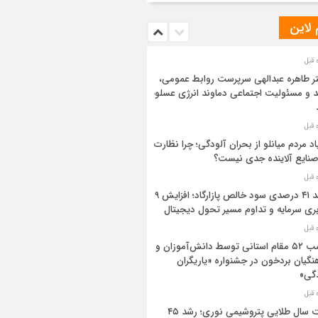
 لاین
ر طاهره عبدالهی سرپرست روابط عمومی،
د و مسئولیت اجتماعی دماوند انرژی عسلویه
اد مردم میانلو از بحران آلودگی؛ چرا نظارت
صنایع آلاینده جدی نیست؟
رشد ۴۱ درصدی سود خالص پازارگاد؛ افزایش ۹
بری سرمایه و تداوم مسیر تحول دیجیتال
کسب ۵۲ مقام استانی توسط دانش‌آموزان و
نگیان بردخون در جشنواره «یاریگران
گی»
ثبت سال طلایی پتروشیمی نوری؛ رشد ۴۵