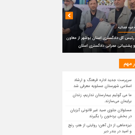
بندی دیر؛ مسیر نجاتی که در بن‌بست
‌فعل‌ها مانده است
پتروشیمی نوری بر سکوی طلای BRICS 2026
 قوه قضائیه
تاد
 رئیس کل دادگستری استان بوشهر از معاون
و پشتیبانی عمرانی دادگستری استان
یر رئیس کل دادگستری استان بوشهر از
ون مالی و پشتیبانی عمرانی دادگستری
ان
ر مهم
ستان بوشهر: تسری منطقه آزاد به بافت
سرپرست جدید اداره فرهنگ و ارشاد
ی مرکز استان مبنای قانونی ندارد؛ با
اسلامی شهرستان عسلویه معرفی شد
عه‌سازان و قیمت‌سازان برخورد می‌کنیم
ما می گوئیم بیمارستان نداریم، زندان
برایمان می‌سازند.
ل و بندر دیر در فهرست داغ‌ترین نقاط جهان؛
ب و شرق ایران زیر آتش تابستان
مسئولان جلوی صید غیر قانونی آبزیان
در بخش بردخون را بگیرند
نیزه‌ماهی از دل آهن؛ روایتی از هنر، رنج
و امید در بندر دیر