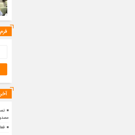
فرم
آخری
مصدوم
فعا