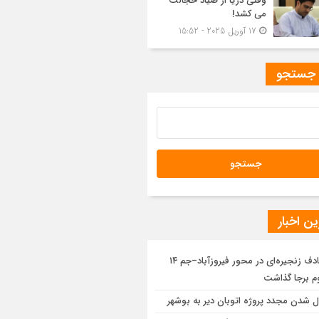
وقتی دریا از صیاد خجالت
می کشد!
17 آوریل 2025 - 15:52
 جستجو
ن اخبار
تصادف زنجیره‌ای در محور فیروزآباد–جم ۱۴
 برجا گذاشت
ل شدن مجدد پروژه اتوبان دیر به بوشهر