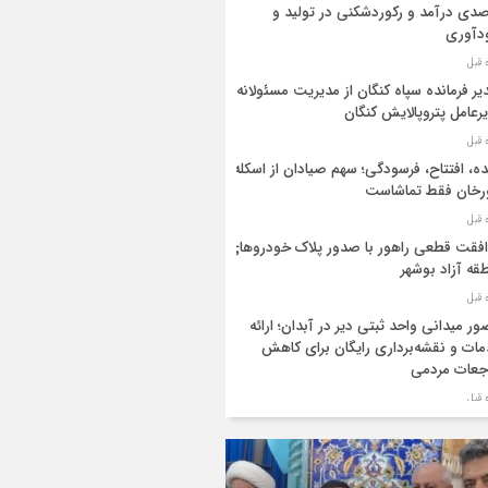
دی درآمد و رکوردشکنی در تولید و
دآوری
یر فرمانده سپاه کنگان از مدیریت مسئولانه
رعامل پتروپالایش کنگان
ه، افتتاح، فرسودگی؛ سهم صیادان از اسکله
رخان فقط تماشاست
فقت قطعی راهور با صدور پلاک خودروهای
قه آزاد بوشهر
ر میدانی واحد ثبتی دیر در آبدان؛ ارائه
ات و نقشه‌برداری رایگان برای کاهش
جعات مردمی
ر ستاد بزرگداشت هفته دولت در استان
شهر منصوب شد