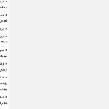
سلا
مجلس،
تلا
گله‌دار
برج
۱۴۰۴
کمر
ترک‌ف
ارا
ارتقا
شرک
پژوهش
بوشهر
دید
مدیره 