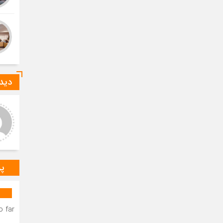
دیدگ
عر عاشوری
ا-ع
د و خدا قوت بر مهندس
درود بر خانم میرزایی که صدای
ستانی عزیز.عرض تبریک و
رسای مردم شهرستان دیر
باش برای به ثمر نشستن
هستند.درود و خسته نباشید بر
ات شبانه روزی شما دوست
مهندس بردستانی که رسانه مردمی
گوار د
س
پر
 far.