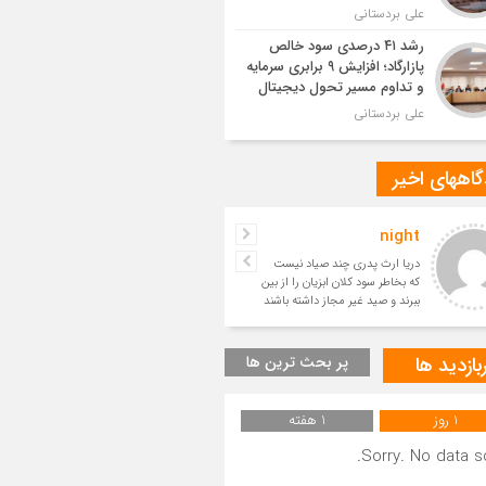
علی بردستانی
رشد ۴۱ درصدی سود خالص
پازارگاد؛ افزایش ۹ برابری سرمایه
و تداوم مسیر تحول دیجیتال
علی بردستانی
اههای اخیر
night
حسین
دریا ارث پدری چند صیاد نیست
بسیار زیبا
که بخاطر سود کلان ابزیان را از بین
ببرند و صید غیر مجاز داشته باشند
و آیندگان را ا
بازدید ها
پر بحث ترین ها
1 روز
1 هفته
Sorry. No data so