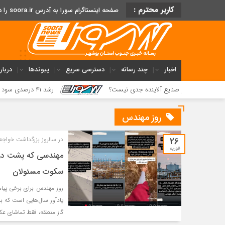
کاربر محترم :
صفحه اینستاگرام سورا به آدرس soora.ir را دنبال کنید
اخبار
چند رسانه
دسترسی سریع
پیوندها
دربار
رت بر صنایع آلاینده جدی نیست؟
رشد ۴۱ درصدی سود خالص پازارگاد؛ افزایش ۹ برابری سرمایه و تداوم مسیر تحول دیجیتال
روز مهندس
26
در سالروز بزرگداشت خواجه
فوریه
مهندسی که پشت درِ 
سکوت مسئولان
روز مهندس برای برخی پیام
یادآور سال‌هایی است که 
گاز منطقه، فقط تماشای عک