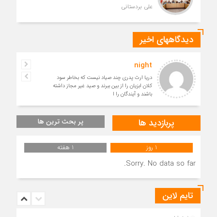
علی بردستانی
دیدگاههای اخیر
night
دریا ارث پدری چند صیاد نیست که بخاطر سود
کلان ابزیان را از بین ببرند و صید غیر مجاز داشته
باشند و آیندگان را ا
پربازدید ها
پر بحث ترین ها
1 روز
1 هفته
Sorry. No data so far.
تایم لاین