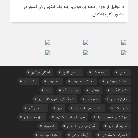
تجلیل از جوان نخبه بردخونی، رتبه‌ یک کنکور زبان کشور در
حضور دکتر پزشکیان
آبدان
آروماتیک
ارسلان زارع
استان بوشهر
استاندار بوشهر
بخش بردخون
بردخون
بندر دیر
بندر کنگان
بوشهر
جاده مرگ
جم
خلیج فارس
خورخان
دادگستری شهرستان دیر
دوراهک
دکتر موسی احمدی
دیر
روز خبرنگار
سید علی حسینی نیا
سید علیرضا سجادی
شهرستان جم
شهرستان دیر
شیخ موسی احمدی
عسلویه
غلامرضا جمشیدی
فرماندار دیر
محیط زیست