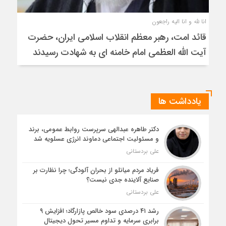
انا لله و انا الیه راجعون
قائد امت، رهبر معظم انقلاب اسلامی ایران، حضرت
آیت الله العظمی امام خامنه ای به شهادت رسیدند
یادداشت ها
دکتر طاهره عبدالهی سرپرست روابط عمومی، برند
و مسئولیت اجتماعی دماوند انرژی عسلویه شد
علی بردستانی
فریاد مردم میانلو از بحران آلودگی؛ چرا نظارت بر
صنایع آلاینده جدی نیست؟
علی بردستانی
رشد ۴۱ درصدی سود خالص پازارگاد؛ افزایش ۹
برابری سرمایه و تداوم مسیر تحول دیجیتال