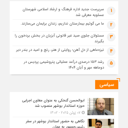
مبنای قانونی ندارد؛ با شایعه‌سازان و قیمت‌سازان برخورد می‌کنیم
سرپرست جدید اداره فرهنگ و ارشاد اسلامی شهرستان
1
1 ماه قبل
عسلویه معرفی شد
زابل و بندر دیر در فهرست داغ‌ترین نقاط جهان؛ جنوب و شرق ایران
زیر آتش تابستان
ما می گوئیم بیمارستان نداریم، زندان برایمان می‌سازند.
2
مسئولان جلوی صید غیر قانونی آبزیان در بخش بردخون را
3
بگیرند
نیزه‌ماهی از دل آهن؛ روایتی از هنر، رنج و امید در بندر دیر
4
رشد ۱۵۳ درصدی درآمد عملیاتی پتروشیمی پردیس در
5
دوماهه مهر و آبان ۱۴۰۴
سیاسی
ابوالحسن گنخکی به عنوان معاون اجرایی
حوزه استاندار بوشهر منصوب شد
07 ژوئن 2025 - 13:02
نگاهی به حضور استاندار بوشهر در سفر
رئیس‌جمهور به عمان