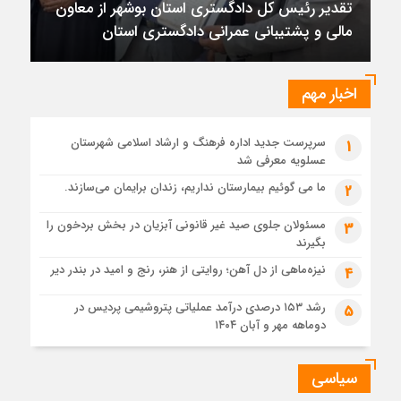
تقدیر رئیس کل دادگستری استان بوشهر از معاون
1 ماه قبل
مالی و پشتیبانی عمرانی دادگستری استان
تقدیر رئیس کل دادگستری استان بوشهر از معاون مالی و
پشتیبانی عمرانی دادگستری استان
1 ماه قبل
اخبار مهم
دادستان بوشهر: تسری منطقه آزاد به بافت شهری مرکز استان
مبنای قانونی ندارد؛ با شایعه‌سازان و قیمت‌سازان برخورد می‌کنیم
سرپرست جدید اداره فرهنگ و ارشاد اسلامی شهرستان
1
1 ماه قبل
عسلویه معرفی شد
زابل و بندر دیر در فهرست داغ‌ترین نقاط جهان؛ جنوب و شرق ایران
زیر آتش تابستان
ما می گوئیم بیمارستان نداریم، زندان برایمان می‌سازند.
2
مسئولان جلوی صید غیر قانونی آبزیان در بخش بردخون را
3
بگیرند
نیزه‌ماهی از دل آهن؛ روایتی از هنر، رنج و امید در بندر دیر
4
رشد ۱۵۳ درصدی درآمد عملیاتی پتروشیمی پردیس در
5
دوماهه مهر و آبان ۱۴۰۴
سیاسی