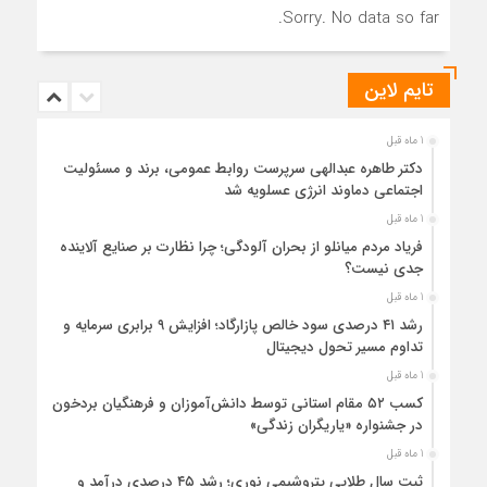
Sorry. No data so far.
تایم لاین
1 ماه قبل
دکتر طاهره عبدالهی سرپرست روابط عمومی، برند و مسئولیت
اجتماعی دماوند انرژی عسلویه شد
1 ماه قبل
فریاد مردم میانلو از بحران آلودگی؛ چرا نظارت بر صنایع آلاینده
جدی نیست؟
1 ماه قبل
رشد ۴۱ درصدی سود خالص پازارگاد؛ افزایش ۹ برابری سرمایه و
تداوم مسیر تحول دیجیتال
1 ماه قبل
کسب ۵۲ مقام استانی توسط دانش‌آموزان و فرهنگیان بردخون
در جشنواره «یاریگران زندگی»
1 ماه قبل
ثبت سال طلایی پتروشیمی نوری؛ رشد ۴۵ درصدی درآمد و