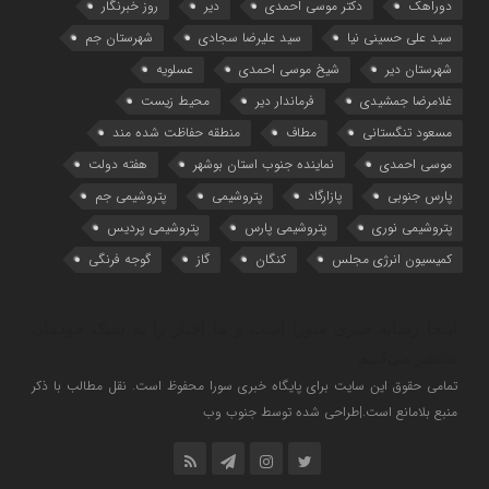
دوراهک
دکتر موسی احمدی
دیر
روز خبرنگار
سید علی حسینی نیا
سید علیرضا سجادی
شهرستان جم
شهرستان دیر
شیخ موسی احمدی
عسلویه
غلامرضا جمشیدی
فرماندار دیر
محیط زیست
مسعود تنگستانی
مطاف
منطقه حفاظت شده مند
موسی احمدی
نماینده جنوب استان بوشهر
هفته دولت
پارس جنوبی
پازارگاد
پتروشیمی
پتروشیمی جم
پتروشیمی نوری
پتروشیمی پارس
پتروشیمی پردیس
کمیسیون انرژی مجلس
کنگان
گاز
گوجه فرنگی
اینجا رسانه خبری سورا است و ما اخبار را به سبک خودمان
منتشر می‌کنیم
تمامی حقوق این سایت برای پایگاه خبری سورا محفوظ است. نقل مطالب با ذکر
منبع بلامانع است.|طراحی شده توسط جنوب وب