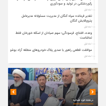
رکوردشکنی در تولید و سودآوری
1 ماه قبل
تقدیر فرمانده سپاه کنگان از مدیریت مسئولانه مدیرعامل
پتروپالایش کنگان
1 ماه قبل
وعده، افتتاح، فرسودگی؛ سهم صیادان از اسکله خورخان فقط
تماشاست
1 ماه قبل
موافقت قطعی راهور با صدور پلاک خودروهای منطقه آزاد بوشهر
1 ماه قبل
حضور میدانی واحد ثبتی دیر در آبدان؛ ارائه خدمات و نقشه‌برداری
رایگان برای کاهش مراجعات مردمی
1 ماه قبل
دبیر ستاد بزرگداشت هفته دولت در استان بوشهر منصوب شد
1 ماه قبل
کمربندی دیر؛ مسیر نجاتی که در بن‌بست ترک‌فعل‌ها مانده است
1 ماه قبل
در هفته قوه قضائیه
پتروشیمی نوری بر سکوی طلای BRICS 2026 ایستاد