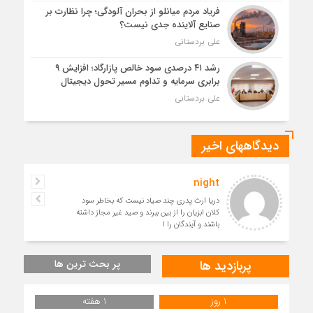
فریاد مردم میانلو از بحران آلودگی؛ چرا نظارت بر
صنایع آلاینده جدی نیست؟
علی بردستانی
رشد ۴۱ درصدی سود خالص پازارگاد؛ افزایش ۹
برابری سرمایه و تداوم مسیر تحول دیجیتال
علی بردستانی
دیدگاههای اخیر
night
دریا ارث پدری چند صیاد نیست که بخاطر سود
کلان ابزیان را از بین ببرند و صید غیر مجاز داشته
باشند و آیندگان را ا
پربازدید ها
پر بحث ترین ها
1 روز
1 هفته