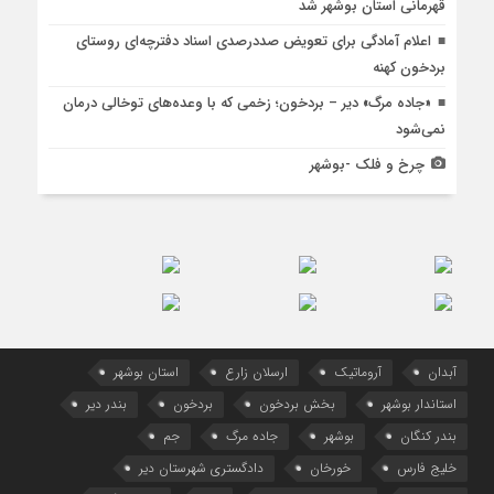
قهرمانی استان بوشهر شد
اعلام آمادگی برای تعویض صددرصدی اسناد دفترچه‌ای روستای
بردخون کهنه
«جاده مرگ» دیر – بردخون؛ زخمی که با وعده‌های توخالی درمان
نمی‌شود
چرخ و فلک -بوشهر
آبدان
آروماتیک
ارسلان زارع
استان بوشهر
استاندار بوشهر
بخش بردخون
بردخون
بندر دیر
بندر کنگان
بوشهر
جاده مرگ
جم
خلیج فارس
خورخان
دادگستری شهرستان دیر