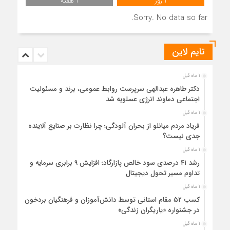
1 روز
1 هفته
Sorry. No data so far.
تایم لاین
1 ماه قبل
دکتر طاهره عبدالهی سرپرست روابط عمومی، برند و مسئولیت
اجتماعی دماوند انرژی عسلویه شد
1 ماه قبل
فریاد مردم میانلو از بحران آلودگی؛ چرا نظارت بر صنایع آلاینده
جدی نیست؟
1 ماه قبل
رشد ۴۱ درصدی سود خالص پازارگاد؛ افزایش ۹ برابری سرمایه و
تداوم مسیر تحول دیجیتال
1 ماه قبل
کسب ۵۲ مقام استانی توسط دانش‌آموزان و فرهنگیان بردخون
در جشنواره «یاریگران زندگی»
1 ماه قبل