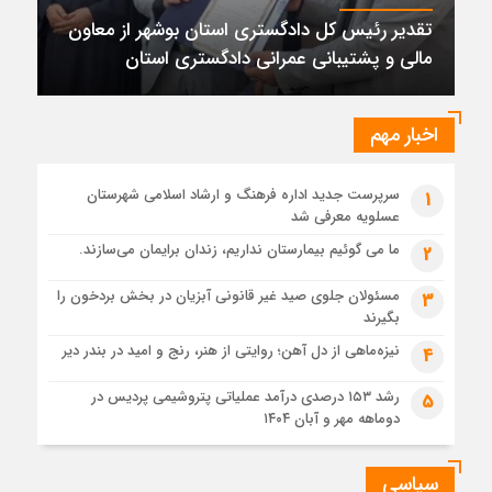
پتروشیمی نوری بر سکوی طلای BRICS 2026 ایستاد
تقدیر رئیس کل دادگستری استان بوشهر از معاون
1 ماه قبل
مالی و پشتیبانی عمرانی دادگستری استان
تقدیر رئیس کل دادگستری استان بوشهر از معاون مالی و
پشتیبانی عمرانی دادگستری استان
1 ماه قبل
اخبار مهم
دادستان بوشهر: تسری منطقه آزاد به بافت شهری مرکز استان
مبنای قانونی ندارد؛ با شایعه‌سازان و قیمت‌سازان برخورد می‌کنیم
سرپرست جدید اداره فرهنگ و ارشاد اسلامی شهرستان
1
1 ماه قبل
عسلویه معرفی شد
زابل و بندر دیر در فهرست داغ‌ترین نقاط جهان؛ جنوب و شرق ایران
زیر آتش تابستان
ما می گوئیم بیمارستان نداریم، زندان برایمان می‌سازند.
2
مسئولان جلوی صید غیر قانونی آبزیان در بخش بردخون را
3
بگیرند
نیزه‌ماهی از دل آهن؛ روایتی از هنر، رنج و امید در بندر دیر
4
رشد ۱۵۳ درصدی درآمد عملیاتی پتروشیمی پردیس در
5
دوماهه مهر و آبان ۱۴۰۴
سیاسی