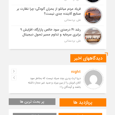
فریاد مردم میانلو از بحران آلودگی؛ چرا نظارت بر
صنایع آلاینده جدی نیست؟
علی بردستانی
رشد ۴۱ درصدی سود خالص پازارگاد؛ افزایش ۹
برابری سرمایه و تداوم مسیر تحول دیجیتال
علی بردستانی
دیدگاههای اخیر
night
دریا ارث پدری چند صیاد نیست که بخاطر سود
کلان ابزیان را از بین ببرند و صید غیر مجاز داشته
باشند و آیندگان را ا
پربازدید ها
پر بحث ترین ها