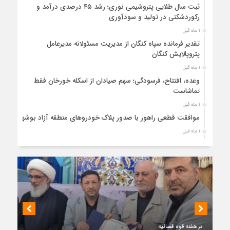
ثبت سال طلایی پتروشیمی نوری؛ رشد ۴۵ درصدی درآمد و
رکوردشکنی در تولید و سودآوری
1 ماه قبل
تقدیر فرمانده سپاه کنگان از مدیریت مسئولانه مدیرعامل
پتروپالایش کنگان
1 ماه قبل
وعده، افتتاح، فرسودگی؛ سهم صیادان از اسکله خورخان فقط
تماشاست
1 ماه قبل
موافقت قطعی راهور با صدور پلاک خودروهای منطقه آزاد بوشهر
1 ماه قبل
حضور میدانی واحد ثبتی دیر در آبدان؛ ارائه خدمات و نقشه‌برداری
رایگان برای کاهش مراجعات مردمی
1 ماه قبل
دبیر ستاد بزرگداشت هفته دولت در استان بوشهر منصوب شد
1 ماه قبل
کمربندی دیر؛ مسیر نجاتی که در بن‌بست ترک‌فعل‌ها مانده است
1 ماه قبل
در هفته قوه قضائیه