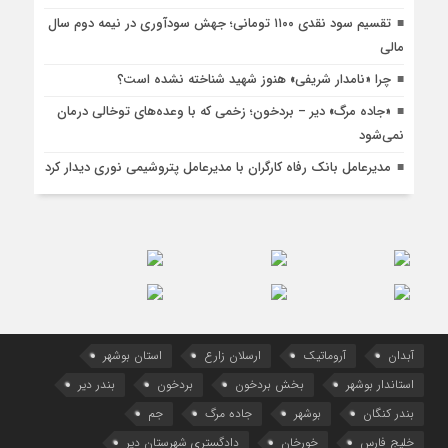
تقسیم سود نقدی ۱۱۰۰ تومانی؛ جهش سودآوری در نیمه دوم سال
مالی
چرا «نامدار شریفی» هنوز شهید شناخته نشده است؟
«جاده مرگ» دیر – بردخون؛ زخمی که با وعده‌های توخالی درمان
نمی‌شود
مدیرعامل بانک رفاه کارگران با مدیرعامل پتروشیمی نوری دیدار کرد
آبدان
آروماتیک
ارسلان زارع
استان بوشهر
استاندار بوشهر
بخش بردخون
بردخون
بندر دیر
بندر کنگان
بوشهر
جاده مرگ
جم
خلیج فارس
خورخان
دادگستری شهرستان دیر