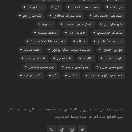
دوراهک
دکتر موسی احمدی
دیر
روز خبرنگار
سید علی حسینی نیا
سید علیرضا سجادی
شهرستان جم
شهرستان دیر
شیخ موسی احمدی
عسلویه
غلامرضا جمشیدی
فرماندار دیر
محیط زیست
مسعود تنگستانی
مطاف
منطقه حفاظت شده مند
موسی احمدی
نماینده جنوب استان بوشهر
هفته دولت
پارس جنوبی
پازارگاد
پتروشیمی
پتروشیمی جم
پتروشیمی نوری
پتروشیمی پارس
پتروشیمی پردیس
کمیسیون انرژی مجلس
کنگان
گاز
گوجه فرنگی
اینجا رسانه خبری سورا است و ما اخبار را به سبک خودمان
منتشر می‌کنیم
تمامی حقوق این سایت برای پایگاه خبری سورا محفوظ است. نقل مطالب با ذکر
منبع بلامانع است.|طراحی شده توسط جنوب وب