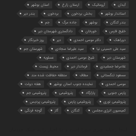
آبدان
آروماتیک
ارسلان زارع
استان بوشهر
استاندار بوشهر
بخش بردخون
بردخون
بندر دیر
بندر کنگان
بوشهر
جاده مرگ
جم
خلیج فارس
خورخان
دادگستری شهرستان دیر
دوراهک
دکتر موسی احمدی
دیر
روز خبرنگار
سید علی حسینی نیا
سید علیرضا سجادی
شهرستان جم
شهرستان دیر
شیخ موسی احمدی
عسلویه
غلامرضا جمشیدی
فرماندار دیر
محیط زیست
مسعود تنگستانی
مطاف
منطقه حفاظت شده مند
موسی احمدی
نماینده جنوب استان بوشهر
هفته دولت
پارس جنوبی
پازارگاد
پتروشیمی
پتروشیمی جم
پتروشیمی نوری
پتروشیمی پارس
پتروشیمی پردیس
کمیسیون انرژی مجلس
کنگان
گاز
گوجه فرنگی
اینجا رسانه خبری سورا است و ما اخبار را به سبک خودمان