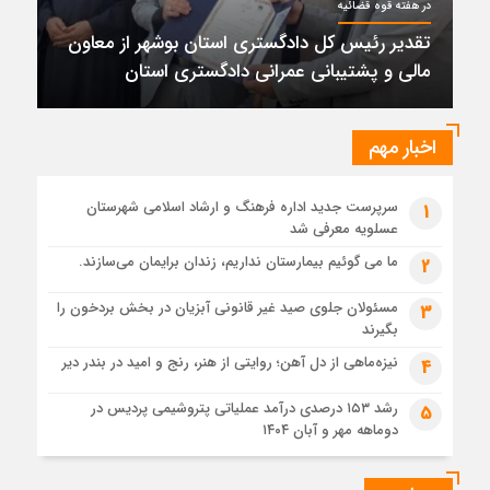
در هفته قوه قضائیه
پتروشیمی نوری بر سکوی طلای BRICS 2026 ایستاد
تقدیر رئیس کل دادگستری استان بوشهر از معاون
1 ماه قبل
مالی و پشتیبانی عمرانی دادگستری استان
تقدیر رئیس کل دادگستری استان بوشهر از معاون مالی و
پشتیبانی عمرانی دادگستری استان
1 ماه قبل
اخبار مهم
دادستان بوشهر: تسری منطقه آزاد به بافت شهری مرکز استان
مبنای قانونی ندارد؛ با شایعه‌سازان و قیمت‌سازان برخورد می‌کنیم
سرپرست جدید اداره فرهنگ و ارشاد اسلامی شهرستان
1
1 ماه قبل
عسلویه معرفی شد
زابل و بندر دیر در فهرست داغ‌ترین نقاط جهان؛ جنوب و شرق ایران
زیر آتش تابستان
ما می گوئیم بیمارستان نداریم، زندان برایمان می‌سازند.
2
مسئولان جلوی صید غیر قانونی آبزیان در بخش بردخون را
3
بگیرند
نیزه‌ماهی از دل آهن؛ روایتی از هنر، رنج و امید در بندر دیر
4
رشد ۱۵۳ درصدی درآمد عملیاتی پتروشیمی پردیس در
5
دوماهه مهر و آبان ۱۴۰۴