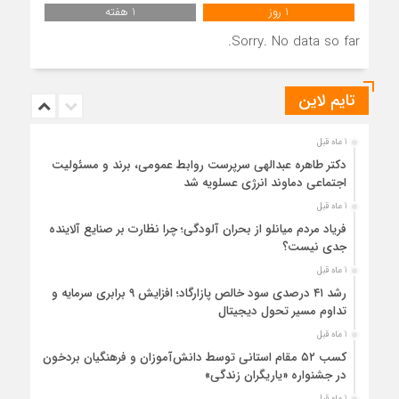
1 روز
1 هفته
Sorry. No data so far.
تایم لاین
1 ماه قبل
دکتر طاهره عبدالهی سرپرست روابط عمومی، برند و مسئولیت
اجتماعی دماوند انرژی عسلویه شد
1 ماه قبل
فریاد مردم میانلو از بحران آلودگی؛ چرا نظارت بر صنایع آلاینده
جدی نیست؟
1 ماه قبل
رشد ۴۱ درصدی سود خالص پازارگاد؛ افزایش ۹ برابری سرمایه و
تداوم مسیر تحول دیجیتال
1 ماه قبل
کسب ۵۲ مقام استانی توسط دانش‌آموزان و فرهنگیان بردخون
در جشنواره «یاریگران زندگی»
1 ماه قبل