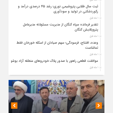
ثبت سال طلایی پتروشیمی نوری؛ رشد ۴۵ درصدی درآمد و
رکوردشکنی در تولید و سودآوری
1 ماه قبل
تقدیر فرمانده سپاه کنگان از مدیریت مسئولانه مدیرعامل
پتروپالایش کنگان
1 ماه قبل
وعده، افتتاح، فرسودگی؛ سهم صیادان از اسکله خورخان فقط
تماشاست
1 ماه قبل
موافقت قطعی راهور با صدور پلاک خودروهای منطقه آزاد بوشهر
1 ماه قبل
حضور میدانی واحد ثبتی دیر در آبدان؛ ارائه خدمات و نقشه‌برداری
رایگان برای کاهش مراجعات مردمی
1 ماه قبل
دبیر ستاد بزرگداشت هفته دولت در استان بوشهر منصوب شد
1 ماه قبل
کمربندی دیر؛ مسیر نجاتی که در بن‌بست ترک‌فعل‌ها مانده است
1 ماه قبل