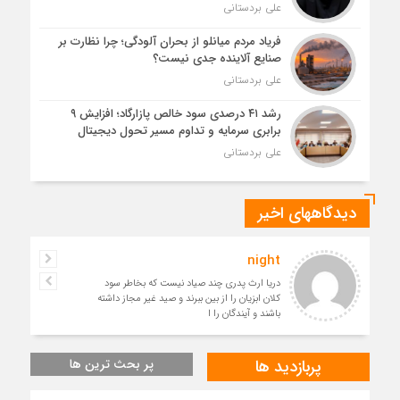
علی بردستانی
فریاد مردم میانلو از بحران آلودگی؛ چرا نظارت بر
صنایع آلاینده جدی نیست؟
علی بردستانی
رشد ۴۱ درصدی سود خالص پازارگاد؛ افزایش ۹
برابری سرمایه و تداوم مسیر تحول دیجیتال
علی بردستانی
دیدگاههای اخیر
night
دریا ارث پدری چند صیاد نیست که بخاطر سود
کلان ابزیان را از بین ببرند و صید غیر مجاز داشته
باشند و آیندگان را ا
پربازدید ها
پر بحث ترین ها