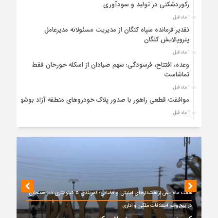
رکوردشکنی در تولید و سودآوری
1 ماه قبل
تقدیر فرمانده سپاه کنگان از مدیریت مسئولانه مدیرعامل
پتروپالایش کنگان
1 ماه قبل
وعده، افتتاح، فرسودگی؛ سهم صیادان از اسکله خورخان فقط
تماشاست
1 ماه قبل
موافقت قطعی راهور با صدور پلاک خودروهای منطقه آزاد بوشهر
1 ماه قبل
حضور میدانی واحد ثبتی دیر در آبدان؛ ارائه خدمات و نقشه‌برداری
رایگان برای کاهش مراجعات مردمی
1 ماه قبل
دبیر ستاد بزرگداشت هفته دولت در استان بوشهر منصوب شد
1 ماه قبل
کمربندی دیر؛ مسیر نجاتی که در بن‌بست ترک‌فعل‌ها مانده است
هفت ماه پس از هشدارهای امنیتی و قضایی؛ کمربندی ۵ کیلومتری دیر همچنان
1 ماه قبل
در پیچ‌وخم اختلافات ملکی و اداری
پتروشیمی نوری بر سکوی طلای BRICS 2026 ایستاد