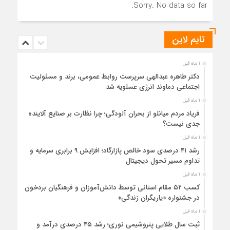
Sorry. No data so far.
تایم لاین
1 ماه قبل
دکتر طاهره عبدالهی سرپرست روابط عمومی، برند و مسئولیت
اجتماعی دماوند انرژی عسلویه شد
1 ماه قبل
فریاد مردم میانلو از بحران آلودگی؛ چرا نظارت بر صنایع آلاینده
جدی نیست؟
1 ماه قبل
رشد ۴۱ درصدی سود خالص پازارگاد؛ افزایش ۹ برابری سرمایه و
تداوم مسیر تحول دیجیتال
1 ماه قبل
کسب ۵۲ مقام استانی توسط دانش‌آموزان و فرهنگیان بردخون
در جشنواره «یاریگران زندگی»
1 ماه قبل
ثبت سال طلایی پتروشیمی نوری؛ رشد ۴۵ درصدی درآمد و