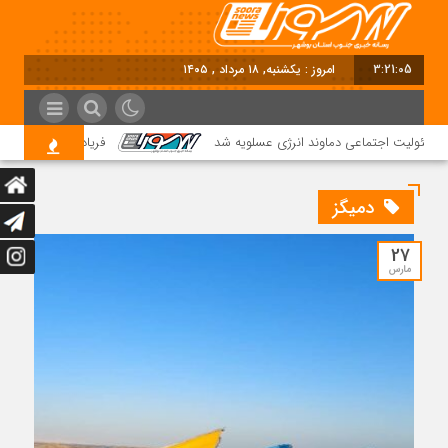
3:21:06
امروز : یکشنبه, ۱۸ مرداد , ۱۴۰۵
سئولیت اجتماعی دماوند انرژی عسلویه شد
فریاد مردم میانلو از ب
دمیگز
27
مارس