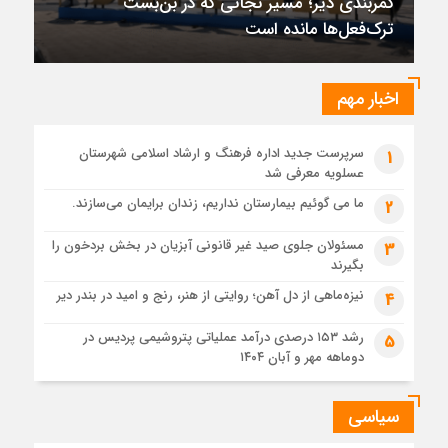
کمربندی دیر؛ مسیر نجاتی که در بن‌بست
1 ماه قبل
ترک‌فعل‌ها مانده است
تقدیر رئیس کل دادگستری استان بوشهر از معاون مالی و
پشتیبانی عمرانی دادگستری استان
1 ماه قبل
اخبار مهم
دادستان بوشهر: تسری منطقه آزاد به بافت شهری مرکز استان
مبنای قانونی ندارد؛ با شایعه‌سازان و قیمت‌سازان برخورد می‌کنیم
سرپرست جدید اداره فرهنگ و ارشاد اسلامی شهرستان
1
1 ماه قبل
عسلویه معرفی شد
زابل و بندر دیر در فهرست داغ‌ترین نقاط جهان؛ جنوب و شرق ایران
زیر آتش تابستان
ما می گوئیم بیمارستان نداریم، زندان برایمان می‌سازند.
2
مسئولان جلوی صید غیر قانونی آبزیان در بخش بردخون را
3
بگیرند
نیزه‌ماهی از دل آهن؛ روایتی از هنر، رنج و امید در بندر دیر
4
رشد ۱۵۳ درصدی درآمد عملیاتی پتروشیمی پردیس در
5
دوماهه مهر و آبان ۱۴۰۴
سیاسی