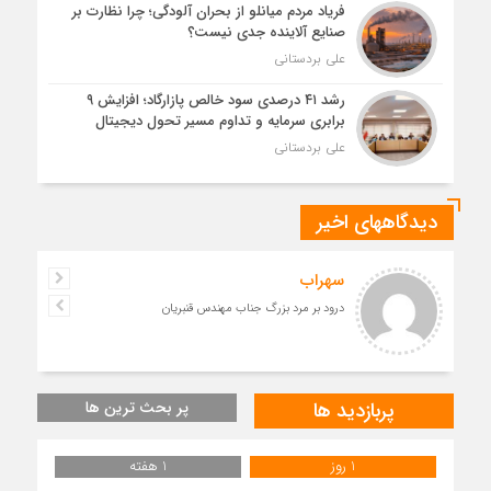
فریاد مردم میانلو از بحران آلودگی؛ چرا نظارت بر
صنایع آلاینده جدی نیست؟
علی بردستانی
رشد ۴۱ درصدی سود خالص پازارگاد؛ افزایش ۹
برابری سرمایه و تداوم مسیر تحول دیجیتال
علی بردستانی
دیدگاههای اخیر
سهراب
درود بر مرد بزرگ جناب مهندس قنبریان
پربازدید ها
پر بحث ترین ها
1 روز
1 هفته