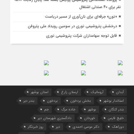
نفر برای ۴۰ صندلی اشتغال
«نون» جرقه‌ای برای نان‌آوری از مسیر دریاست
درخشش پتروشیمی نوری در سومین رویداد ملی پتروفن
قابل توجه سهامداران شرکت پتروشیمی نوری
آبدان
آروماتیک
ارسلان زارع
استان بوشهر
استاندار بوشهر
بخش بردخون
بردخون
بندر دیر
بندر کنگان
بوشهر
جاده مرگ
جم
خلیج فارس
خورخان
دادگستری شهرستان دیر
دوراهک
دکتر موسی احمدی
دیر
روز خبرنگار