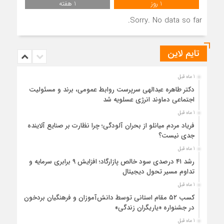
1 روز
1 هفته
Sorry. No data so far.
تایم لاین
1 ماه قبل
دکتر طاهره عبدالهی سرپرست روابط عمومی، برند و مسئولیت
اجتماعی دماوند انرژی عسلویه شد
1 ماه قبل
فریاد مردم میانلو از بحران آلودگی؛ چرا نظارت بر صنایع آلاینده
جدی نیست؟
1 ماه قبل
رشد ۴۱ درصدی سود خالص پازارگاد؛ افزایش ۹ برابری سرمایه و
تداوم مسیر تحول دیجیتال
1 ماه قبل
کسب ۵۲ مقام استانی توسط دانش‌آموزان و فرهنگیان بردخون
در جشنواره «یاریگران زندگی»
1 ماه قبل