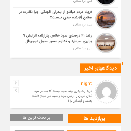
علی بردستانی
فریاد مردم میانلو از بحران آلودگی؛ چرا نظارت بر
صنایع آلاینده جدی نیست؟
علی بردستانی
رشد ۴۱ درصدی سود خالص پازارگاد؛ افزایش ۹
برابری سرمایه و تداوم مسیر تحول دیجیتال
علی بردستانی
دیدگاههای اخیر
night
دریا ارث پدری چند صیاد نیست که بخاطر سود
کلان ابزیان را از بین ببرند و صید غیر مجاز داشته
باشند و آیندگان را ا
پربازدید ها
پر بحث ترین ها