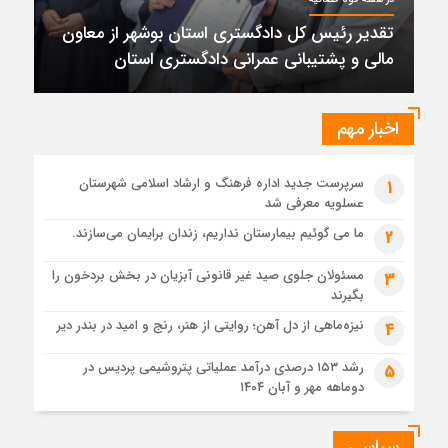
پتروشیمی نوری بر سکوی طلای BRICS 2026 ایستاد
تقدیر رئیس کل دادگستری استان بوشهر از معاون
1 ماه قبل
مالی و پشتیبانی عمرانی دادگستری استان
تقدیر رئیس کل دادگستری استان بوشهر از معاون مالی و
پشتیبانی عمرانی دادگستری استان
1 ماه قبل
اخبار مهم
دادستان بوشهر: تسری منطقه آزاد به بافت شهری مرکز استان
مبنای قانونی ندارد؛ با شایعه‌سازان و قیمت‌سازان برخورد می‌کنیم
سرپرست جدید اداره فرهنگ و ارشاد اسلامی شهرستان
1
1 ماه قبل
عسلویه معرفی شد
زابل و بندر دیر در فهرست داغ‌ترین نقاط جهان؛ جنوب و شرق ایران
زیر آتش تابستان
ما می گوئیم بیمارستان نداریم، زندان برایمان می‌سازند.
2
مسئولان جلوی صید غیر قانونی آبزیان در بخش بردخون را
3
بگیرند
نیزه‌ماهی از دل آهن؛ روایتی از هنر، رنج و امید در بندر دیر
4
رشد ۱۵۳ درصدی درآمد عملیاتی پتروشیمی پردیس در
5
دوماهه مهر و آبان ۱۴۰۴
سیاسی