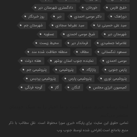
خلیج فارس
خورخان
دادگستری شهرستان دیر
دوراهک
دکتر موسی احمدی
دیر
روز خبرنگار
سید علی حسینی نیا
سید علیرضا سجادی
شهرستان جم
شهرستان دیر
شیخ موسی احمدی
عسلویه
غلامرضا جمشیدی
فرماندار دیر
محیط زیست
مسعود تنگستانی
مطاف
منطقه حفاظت شده مند
موسی احمدی
نماینده جنوب استان بوشهر
هفته دولت
پارس جنوبی
پازارگاد
پتروشیمی
پتروشیمی جم
پتروشیمی نوری
پتروشیمی پارس
پتروشیمی پردیس
کمیسیون انرژی مجلس
کنگان
گاز
گوجه فرنگی
اینجا رسانه خبری سورا است و ما اخبار را به سبک خودمان
منتشر می‌کنیم
تمامی حقوق این سایت برای پایگاه خبری سورا محفوظ است. نقل مطالب با ذکر
منبع بلامانع است.|طراحی شده توسط جنوب وب