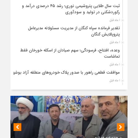
ثبت سال طلایی پتروشیمی نوری؛ رشد ۴۵ درصدی درآمد و
رکوردشکنی در تولید و سودآوری
1 ماه قبل
تقدیر فرمانده سپاه کنگان از مدیریت مسئولانه مدیرعامل
پتروپالایش کنگان
1 ماه قبل
وعده، افتتاح، فرسودگی؛ سهم صیادان از اسکله خورخان فقط
تماشاست
1 ماه قبل
موافقت قطعی راهور با صدور پلاک خودروهای منطقه آزاد بوشهر
1 ماه قبل
حضور میدانی واحد ثبتی دیر در آبدان؛ ارائه خدمات و نقشه‌برداری
رایگان برای کاهش مراجعات مردمی
1 ماه قبل
دبیر ستاد بزرگداشت هفته دولت در استان بوشهر منصوب شد
1 ماه قبل
کمربندی دیر؛ مسیر نجاتی که در بن‌بست ترک‌فعل‌ها مانده است
1 ماه قبل
در هفته قوه قضائیه