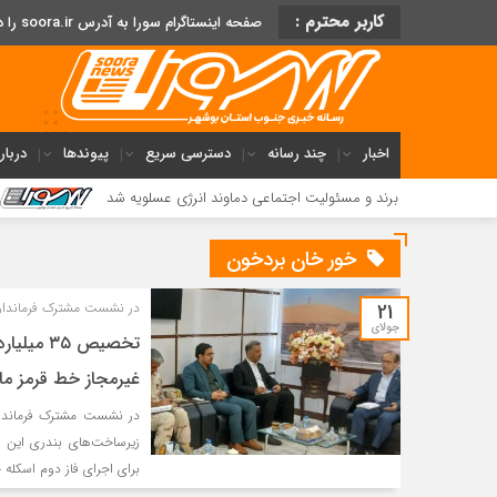
کاربر محترم :
صفحه اینستاگرام سورا به آدرس soora.ir را دنبال کنید
اخبار
چند رسانه
دسترسی سریع
پیوندها
دربار
برند و مسئولیت اجتماعی دماوند انرژی عسلویه شد
فریاد مردم می
خور خان بردخون
21
در نشست مشترک فرماندار 
جولای
تخصیص ۳۵
غیرمجاز خط قرمز م
در نشست مشترک فرماندار
برای اجرای فاز دوم اسکله