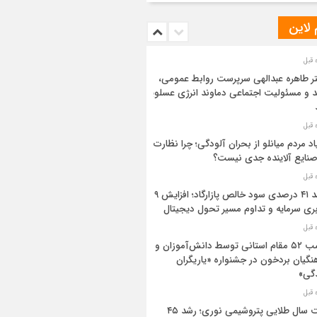
 لاین
ر طاهره عبدالهی سرپرست روابط عمومی،
د و مسئولیت اجتماعی دماوند انرژی عسلویه
اد مردم میانلو از بحران آلودگی؛ چرا نظارت
صنایع آلاینده جدی نیست؟
رشد ۴۱ درصدی سود خالص پازارگاد؛ افزایش ۹
بری سرمایه و تداوم مسیر تحول دیجیتال
کسب ۵۲ مقام استانی توسط دانش‌آموزان و
نگیان بردخون در جشنواره «یاریگران
گی»
ثبت سال طلایی پتروشیمی نوری؛ رشد ۴۵