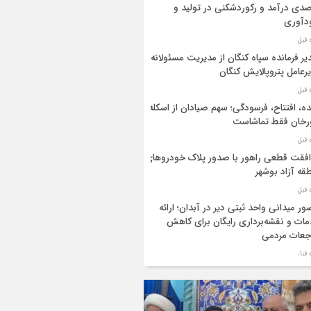
دی درآمد و رکوردشکنی در تولید و
دآوری
یر فرمانده سپاه کنگان از مدیریت مسئولانه
رعامل پتروپالایش کنگان
ه، افتتاح، فرسودگی؛ سهم صیادان از اسکله
رخان فقط تماشاست
فقت قطعی راهور با صدور پلاک خودروهای
قه آزاد بوشهر
ر میدانی واحد ثبتی دیر در آبدان؛ ارائه
ات و نقشه‌برداری رایگان برای کاهش
جعات مردمی
ر ستاد بزرگداشت هفته دولت در استان
شهر منصوب شد