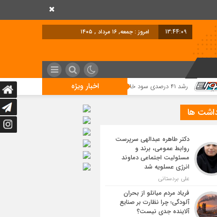
13:44:10
امروز : جمعه, ۱۶ مرداد , ۱۴۰۵
اخبار ویژه
حول دیجیتال
داشت ها
دکتر طاهره عبدالهی سرپرست
روابط عمومی، برند و
مسئولیت اجتماعی دماوند
انرژی عسلویه شد
علی بردستانی
فریاد مردم میانلو از بحران
آلودگی؛ چرا نظارت بر صنایع
آلاینده جدی نیست؟