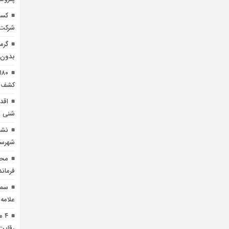
شرکت 
گرم
بدون 
کشف و
اقد
شنی ب
نشس
شهرست
محم
فرمان
سمی
علامه
۴ 
رقابت