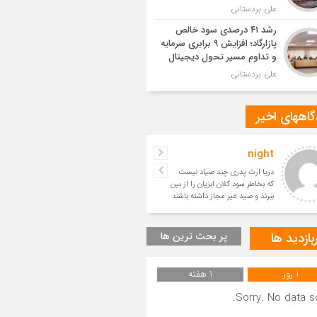
علی بردستانی
رشد ۴۱ درصدی سود خالص
پازارگاد؛ افزایش ۹ برابری سرمایه
و تداوم مسیر تحول دیجیتال
علی بردستانی
اههای اخیر
night
حسین
دریا ارث پدری چند صیاد نیست
بسیار زیبا
که بخاطر سود کلان ابزیان را از بین
ببرند و صید غیر مجاز داشته باشند
و آیندگان را ا
بازدید ها
پر بحث ترین ها
1 روز
1 هفته
Sorry. No data so