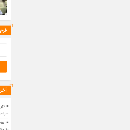
فرم
آخری
سراسر
سه 
پتروش