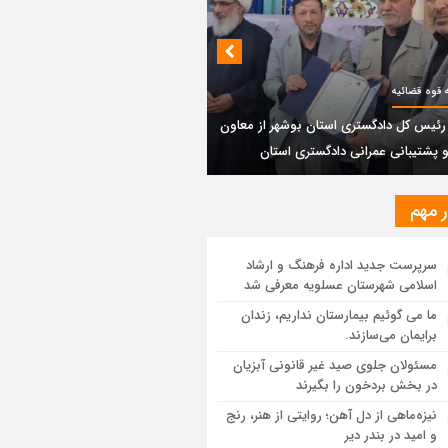
بندی دیر؛ مسیر نجاتی که در بن‌بست
‌فعل‌ها مانده است
پتروشیمی نوری بر سکوی طلای BRICS 2026
 قوه قضائیه
تاد
 رئیس کل دادگستری استان بوشهر از معاون
و پشتیبانی عمرانی دادگستری استان
یر رئیس کل دادگستری استان بوشهر از
ون مالی و پشتیبانی عمرانی دادگستری
ان
ر مهم
ستان بوشهر: تسری منطقه آزاد به بافت
سرپرست جدید اداره فرهنگ و ارشاد
ی مرکز استان مبنای قانونی ندارد؛ با
اسلامی شهرستان عسلویه معرفی شد
عه‌سازان و قیمت‌سازان برخورد می‌کنیم
ما می گوئیم بیمارستان نداریم، زندان
برایمان می‌سازند.
ل و بندر دیر در فهرست داغ‌ترین نقاط جهان؛
ب و شرق ایران زیر آتش تابستان
مسئولان جلوی صید غیر قانونی آبزیان
در بخش بردخون را بگیرند
نیزه‌ماهی از دل آهن؛ روایتی از هنر، رنج
و امید در بندر دیر