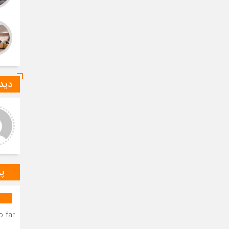
دیدگ
عر عاشوری
ا-ع
د و خدا قوت بر مهندس
درود بر خانم میرزایی که صدای
ستانی عزیز.عرض تبریک و
رسای مردم شهرستان دیر
باش برای به ثمر نشستن
هستند.درود و خسته نباشید بر
ات شبانه روزی شما دوست
مهندس بردستانی که رسانه مردمی
گوار د
س
پر
 far.