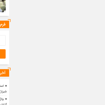
فرم
آخری
است
شیراز؟
گذاش