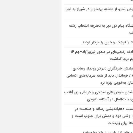
یش شازو از منطقه بردخون در شیراز به اجرا
د
شگاه پیام نور دیر به دفترچه انتخاب رشته
ت
د و فرهاد بردخون را عزادار کردند
تصادف زنجیره‌ای در محور فیروزآباد–جم ۱۴
 برجا گذاشت
شش خبرنگاران دیر در رویداد رسانه‌ای
/ فرماندار: باید از همه سرمایه‌های انسانی
ن به‌خوبی بهره برد
شدن خودروهای امدادی و درمانی زیر آفتاب
 بیت‌المال در آستانه نابودی
ت «هم‌اندیشی رسانه و صنعت» در
؛ وقتی دود و دمش برای جنوب است و
ها برای پایتخت
 پرهام شد باران، درخت،خورشید…