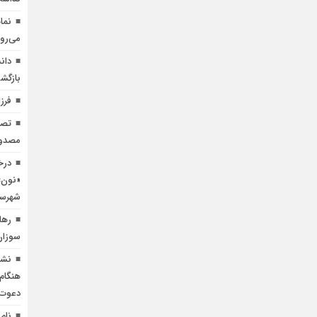
نما
می‌رو
دان
بازگش
فرزا
مصدوم
درخ
«نون» 
شهرستا
رها
سوزان؛
نشس
هنگام
دعوت‌
نام