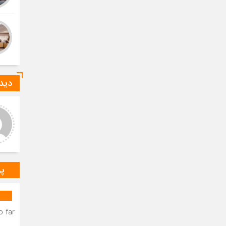
دیدگ
عر عاشوری
ا-ع
د و خدا قوت بر مهندس
درود بر خانم میرزایی که صدای
ستانی عزیز.عرض تبریک و
رسای مردم شهرستان دیر
باش برای به ثمر نشستن
هستند.درود و خسته نباشید بر
ات شبانه روزی شما دوست
مهندس بردستانی که رسانه مردمی
گوار د
س
پر
 far.