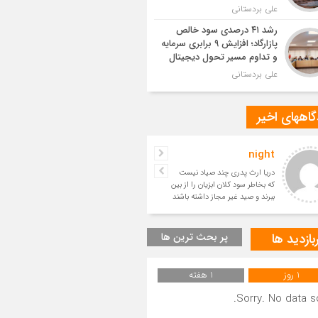
علی بردستانی
رشد ۴۱ درصدی سود خالص
پازارگاد؛ افزایش ۹ برابری سرمایه
و تداوم مسیر تحول دیجیتال
علی بردستانی
اههای اخیر
night
حسین
دریا ارث پدری چند صیاد نیست
بسیار زیبا
که بخاطر سود کلان ابزیان را از بین
ببرند و صید غیر مجاز داشته باشند
و آیندگان را ا
بازدید ها
پر بحث ترین ها
1 روز
1 هفته
Sorry. No data so