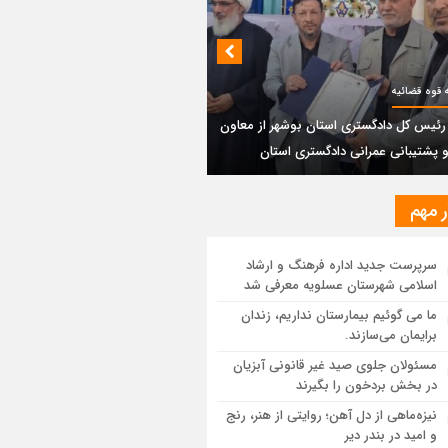
بندی دیر؛ مسیر نجاتی که در بن‌بست
‌فعل‌ها مانده است
پتروشیمی نوری بر سکوی طلای BRICS 2026
 قوه قضائیه
تاد
 رئیس کل دادگستری استان بوشهر از معاون
و پشتیبانی عمرانی دادگستری استان
یر رئیس کل دادگستری استان بوشهر از
ون مالی و پشتیبانی عمرانی دادگستری
ان
ر مهم
ستان بوشهر: تسری منطقه آزاد به بافت
سرپرست جدید اداره فرهنگ و ارشاد
ی مرکز استان مبنای قانونی ندارد؛ با
اسلامی شهرستان عسلویه معرفی شد
عه‌سازان و قیمت‌سازان برخورد می‌کنیم
ما می گوئیم بیمارستان نداریم، زندان
برایمان می‌سازند.
ل و بندر دیر در فهرست داغ‌ترین نقاط جهان؛
ب و شرق ایران زیر آتش تابستان
مسئولان جلوی صید غیر قانونی آبزیان
در بخش بردخون را بگیرند
نیزه‌ماهی از دل آهن؛ روایتی از هنر، رنج
و امید در بندر دیر