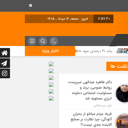
7:57:31
امروز : جمعه, ۱۶ مرداد , ۱۴۰۵
اخبار ویژه
یجیتال
داشت ها
دکتر طاهره عبدالهی سرپرست
روابط عمومی، برند و
مسئولیت اجتماعی دماوند
انرژی عسلویه شد
علی بردستانی
فریاد مردم میانلو از بحران
آلودگی؛ چرا نظارت بر صنایع
آلاینده جدی نیست؟