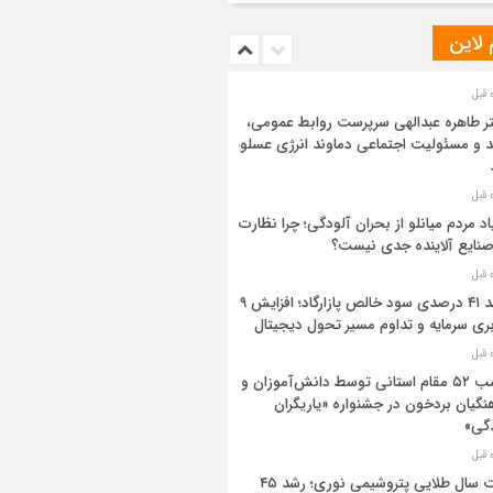
 لاین
ر طاهره عبدالهی سرپرست روابط عمومی،
د و مسئولیت اجتماعی دماوند انرژی عسلویه
اد مردم میانلو از بحران آلودگی؛ چرا نظارت
صنایع آلاینده جدی نیست؟
رشد ۴۱ درصدی سود خالص پازارگاد؛ افزایش ۹
بری سرمایه و تداوم مسیر تحول دیجیتال
کسب ۵۲ مقام استانی توسط دانش‌آموزان و
نگیان بردخون در جشنواره «یاریگران
گی»
ثبت سال طلایی پتروشیمی نوری؛ رشد ۴۵