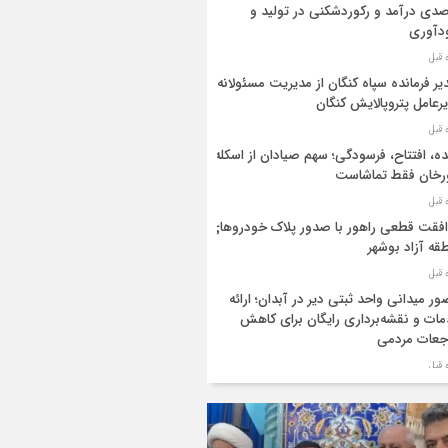
دی درآمد و رکوردشکنی در تولید و
دآوری
یر فرمانده سپاه کنگان از مدیریت مسئولانه
رعامل پتروپالایش کنگان
ه، افتتاح، فرسودگی؛ سهم صیادان از اسکله
رخان فقط تماشاست
فقت قطعی راهور با صدور پلاک خودروهای
قه آزاد بوشهر
ر میدانی واحد ثبتی دیر در آبدان؛ ارائه
ات و نقشه‌برداری رایگان برای کاهش
جعات مردمی
ر ستاد بزرگداشت هفته دولت در استان
شهر منصوب شد