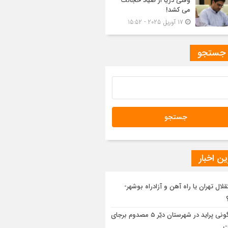
وقتی دریا از صیاد خجالت
می کشد!
17 آوریل 2025 - 15:52
 جستجو
ن اخبار
قلال تهران یا راه آهن و آزادراه بوشهر-
واژگونی پراید در شهرستان دیّر ۵ مصدوم برجای
ت