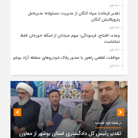
1 ماه قبل
تقدیر فرمانده سپاه کنگان از مدیریت مسئولانه مدیرعامل
پتروپالایش کنگان
1 ماه قبل
وعده، افتتاح، فرسودگی؛ سهم صیادان از اسکله خورخان فقط
تماشاست
1 ماه قبل
موافقت قطعی راهور با صدور پلاک خودروهای منطقه آزاد بوشهر
1 ماه قبل
حضور میدانی واحد ثبتی دیر در آبدان؛ ارائه خدمات و نقشه‌برداری
رایگان برای کاهش مراجعات مردمی
1 ماه قبل
دبیر ستاد بزرگداشت هفته دولت در استان بوشهر منصوب شد
1 ماه قبل
کمربندی دیر؛ مسیر نجاتی که در بن‌بست ترک‌فعل‌ها مانده است
1 ماه قبل
در هفته قوه قضائیه
پتروشیمی نوری بر سکوی طلای BRICS 2026 ایستاد
تقدیر رئیس کل دادگستری استان بوشهر از معاون
1 ماه قبل