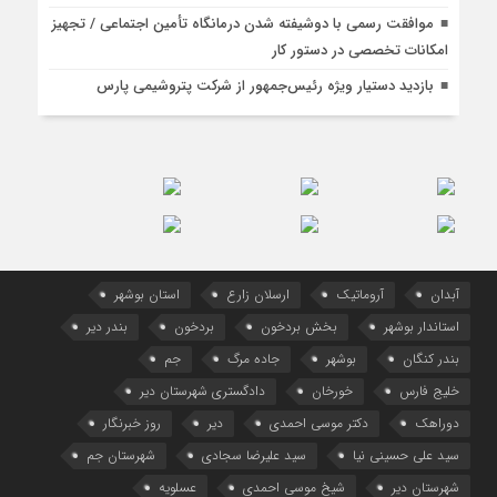
موافقت رسمی با دوشیفته شدن درمانگاه تأمین اجتماعی / تجهیز
امکانات تخصصی در دستور کار
بازدید دستیار ویژه رئیس‌جمهور از شرکت پتروشیمی پارس
آبدان
آروماتیک
ارسلان زارع
استان بوشهر
استاندار بوشهر
بخش بردخون
بردخون
بندر دیر
بندر کنگان
بوشهر
جاده مرگ
جم
خلیج فارس
خورخان
دادگستری شهرستان دیر
دوراهک
دکتر موسی احمدی
دیر
روز خبرنگار
سید علی حسینی نیا
سید علیرضا سجادی
شهرستان جم
شهرستان دیر
شیخ موسی احمدی
عسلویه