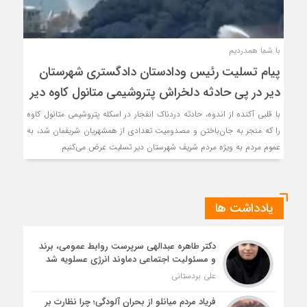
با شما همدردیم
پیام تسلیت رئیس ودادستان دادگستری شهرستان
دیر در پی حادثه دلخراش پتروشیمی متانول کاوه دیر
با قلبی آکنده از اندوه، حادثه دردناک انفجار در اسکله پتروشیمی متانول کاوه
را که منجر به جان‌باختن و مصدومیت تعدادی از همشهریان شریفمان شد، به
عموم مردم به ویژه مردم شریف شهرستان دیر تسلیت عرض می‌کنیم.
یادداشت ها
دکتر طاهره عبدالهی سرپرست روابط عمومی، برند
و مسئولیت اجتماعی دماوند انرژی عسلویه شد
علی بردستانی
فریاد مردم میانلو از بحران آلودگی؛ چرا نظارت بر