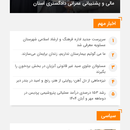
مالی و پشتیبانی عمرانی دادگستری استان
تقدیر رئیس کل دادگستری استان بوشهر از معاون مالی و
پشتیبانی عمرانی دادگستری استان
1 ماه قبل
اخبار مهم
دادستان بوشهر: تسری منطقه آزاد به بافت شهری مرکز استان
مبنای قانونی ندارد؛ با شایعه‌سازان و قیمت‌سازان برخورد می‌کنیم
سرپرست جدید اداره فرهنگ و ارشاد اسلامی شهرستان
1
1 ماه قبل
عسلویه معرفی شد
زابل و بندر دیر در فهرست داغ‌ترین نقاط جهان؛ جنوب و شرق ایران
زیر آتش تابستان
ما می گوئیم بیمارستان نداریم، زندان برایمان می‌سازند.
2
مسئولان جلوی صید غیر قانونی آبزیان در بخش بردخون را
3
بگیرند
نیزه‌ماهی از دل آهن؛ روایتی از هنر، رنج و امید در بندر دیر
4
رشد ۱۵۳ درصدی درآمد عملیاتی پتروشیمی پردیس در
5
دوماهه مهر و آبان ۱۴۰۴
سیاسی