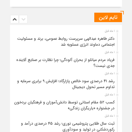
تایم لاین
1 ماه قبل
دکتر طاهره عبدالهی سرپرست روابط عمومی، برند و مسئولیت
اجتماعی دماوند انرژی عسلویه شد
1 ماه قبل
فریاد مردم میانلو از بحران آلودگی؛ چرا نظارت بر صنایع آلاینده
جدی نیست؟
1 ماه قبل
رشد ۴۱ درصدی سود خالص پازارگاد؛ افزایش ۹ برابری سرمایه و
تداوم مسیر تحول دیجیتال
1 ماه قبل
کسب ۵۲ مقام استانی توسط دانش‌آموزان و فرهنگیان بردخون
در جشنواره «یاریگران زندگی»
1 ماه قبل
ثبت سال طلایی پتروشیمی نوری؛ رشد ۴۵ درصدی درآمد و
رکوردشکنی در تولید و سودآوری