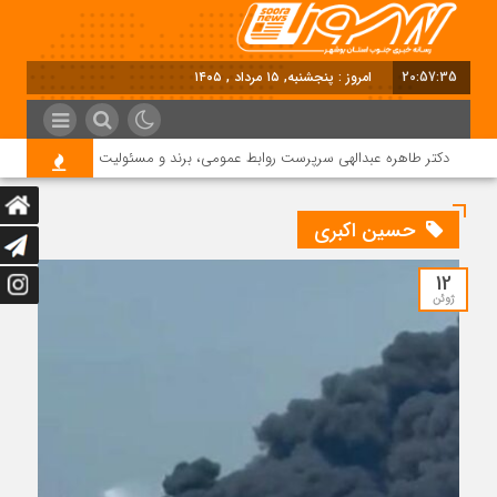
20:57:36
امروز : پنجشنبه, ۱۵ مرداد , ۱۴۰۵
دکتر طاهره عبدالهی سرپرست روابط عمومی، برند و مسئولیت اجتماعی دماوند انر
حسین اکبری
12
ژوئن