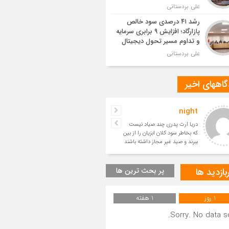
علی بردستانی
رشد ۴۱ درصدی سود خالص
پازارگاد؛ افزایش ۹ برابری سرمایه
و تداوم مسیر تحول دیجیتال
علی بردستانی
اههای اخیر
night
حسین
دریا ارث پدری چند صیاد نیست
بسیار زیبا
که بخاطر سود کلان ابزیان را از بین
ببرند و صید غیر مجاز داشته باشند
و آیندگان را ا
بازدید ها
پر بحث ترین ها
1 روز
1 هفته
Sorry. No data so