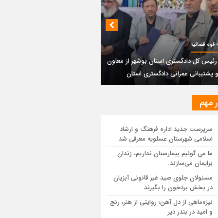
بندی دیر؛ مسیر نجاتی که در بن‌بست
‌فعل‌ها مانده است
پتروشیمی نوری بر سکوی طلای BRICS 2026
 قوه قضائیه
تاد
رئیس کل دادگستری استان بوشهر از معاون
 پشتیبانی عمرانی دادگستری استان
یر رئیس کل دادگستری استان بوشهر از
ون مالی و پشتیبانی عمرانی دادگستری
ان
ر مهم
ستان بوشهر: تسری منطقه آزاد به بافت
سرپرست جدید اداره فرهنگ و ارشاد
ی مرکز استان مبنای قانونی ندارد؛ با
اسلامی شهرستان عسلویه معرفی شد
عه‌سازان و قیمت‌سازان برخورد می‌کنیم
ما می گوئیم بیمارستان نداریم، زندان
برایمان می‌سازند.
ل و بندر دیر در فهرست داغ‌ترین نقاط جهان؛
ب و شرق ایران زیر آتش تابستان
مسئولان جلوی صید غیر قانونی آبزیان
در بخش بردخون را بگیرند
نیزه‌ماهی از دل آهن؛ روایتی از هنر، رنج
و امید در بندر دیر