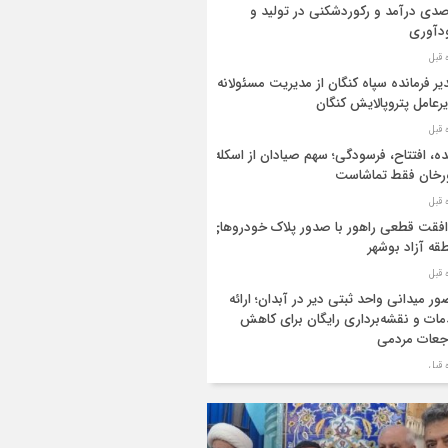
دی درآمد و رکوردشکنی در تولید و
دآوری
یر فرمانده سپاه کنگان از مدیریت مسئولانه
رعامل پتروپالایش کنگان
ه، افتتاح، فرسودگی؛ سهم صیادان از اسکله
رخان فقط تماشاست
فقت قطعی راهور با صدور پلاک خودروهای
قه آزاد بوشهر
ر میدانی واحد ثبتی دیر در آبدان؛ ارائه
ات و نقشه‌برداری رایگان برای کاهش
جعات مردمی
ر ستاد بزرگداشت هفته دولت در استان
شهر منصوب شد