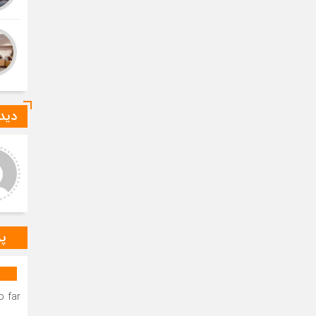
دیدگ
عر عاشوری
ا-ع
د و خدا قوت بر مهندس
درود بر خانم میرزایی که صدای
ستانی عزیز.عرض تبریک و
رسای مردم شهرستان دیر
باش برای به ثمر نشستن
هستند.درود و خسته نباشید بر
ات شبانه روزی شما دوست
مهندس بردستانی که رسانه مردمی
گوار د
س
پر
 far.