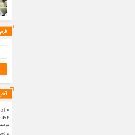
فرم
آخری
آغا
درصد
گلا