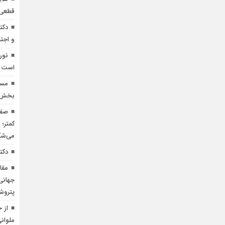
قطعی ب
دکت
و اجت
نور
است
مسئ
بخش ب
صف‌
کمتر؛
می‌شک
دکت
مقا
جهانی
پتروش
از 
ملوان