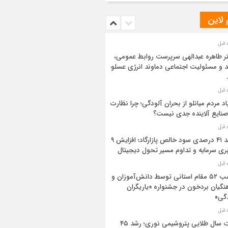
 لاین
ر طاهره عبدالهی سرپرست روابط عمومی،
د و مسئولیت اجتماعی دماوند انرژی عسلویه
اد مردم میانلو از بحران آلودگی؛ چرا نظارت
صنایع آلاینده جدی نیست؟
رشد ۴۱ درصدی سود خالص پازارگاد؛ افزایش ۹
بری سرمایه و تداوم مسیر تحول دیجیتال
کسب ۵۲ مقام استانی توسط دانش‌آموزان و
نگیان بردخون در جشنواره «یاریگران
گی»
ثبت سال طلایی پتروشیمی نوری؛ رشد ۴۵