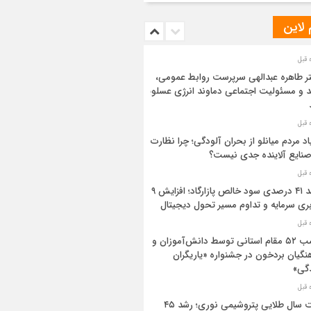
 لاین
ر طاهره عبدالهی سرپرست روابط عمومی،
د و مسئولیت اجتماعی دماوند انرژی عسلویه
اد مردم میانلو از بحران آلودگی؛ چرا نظارت
صنایع آلاینده جدی نیست؟
رشد ۴۱ درصدی سود خالص پازارگاد؛ افزایش ۹
بری سرمایه و تداوم مسیر تحول دیجیتال
کسب ۵۲ مقام استانی توسط دانش‌آموزان و
نگیان بردخون در جشنواره «یاریگران
گی»
ثبت سال طلایی پتروشیمی نوری؛ رشد ۴۵