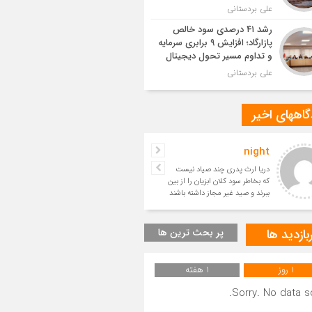
علی بردستانی
رشد ۴۱ درصدی سود خالص
پازارگاد؛ افزایش ۹ برابری سرمایه
و تداوم مسیر تحول دیجیتال
علی بردستانی
اههای اخیر
night
حسین
دریا ارث پدری چند صیاد نیست
بسیار زیبا
که بخاطر سود کلان ابزیان را از بین
ببرند و صید غیر مجاز داشته باشند
و آیندگان را ا
بازدید ها
پر بحث ترین ها
1 روز
1 هفته
Sorry. No data so