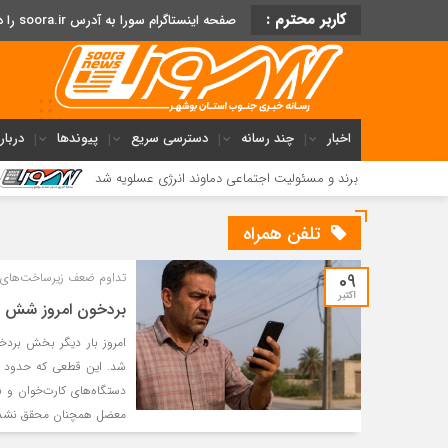
کاربر محترم :
صفحه اینستاگرام سورا به آدرس soora.ir را دنبال کنید
اخبار
چند رسانه
دسترسی سریع
پیوندها
دربار
 برند و مسئولیت اجتماعی دماوند انرژی عسلویه شد
فریاد مردم می
تلفن همراه
09
تداوم ضعف زیرساخت‌های ا
اکتبر
بردخون امروز شش سا
امروز بار دیگر بخش بردخو
شد. این قطعی که حدود ش
دستگاه‌های کارت‌خوان و ن
معضل همچنان محقق نشد