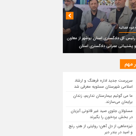
بندی دیر؛ مسیر نجاتی که در بن‌بست
‌فعل‌ها مانده است
پتروشیمی نوری بر سکوی طلای BRICS 2026
 قوه قضائیه
تاد
 رئیس کل دادگستری استان بوشهر از معاون
و پشتیبانی عمرانی دادگستری استان
یر رئیس کل دادگستری استان بوشهر از
ون مالی و پشتیبانی عمرانی دادگستری
ان
ر مهم
ستان بوشهر: تسری منطقه آزاد به بافت
سرپرست جدید اداره فرهنگ و ارشاد
ی مرکز استان مبنای قانونی ندارد؛ با
اسلامی شهرستان عسلویه معرفی شد
عه‌سازان و قیمت‌سازان برخورد می‌کنیم
ما می گوئیم بیمارستان نداریم، زندان
برایمان می‌سازند.
ل و بندر دیر در فهرست داغ‌ترین نقاط جهان؛
ب و شرق ایران زیر آتش تابستان
مسئولان جلوی صید غیر قانونی آبزیان
در بخش بردخون را بگیرند
نیزه‌ماهی از دل آهن؛ روایتی از هنر، رنج
و امید در بندر دیر