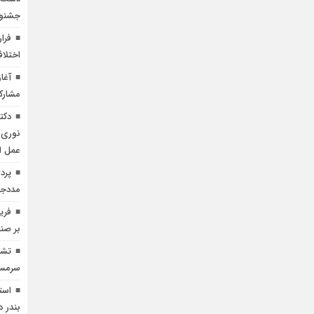
جشنوا
فرا
اختلاف
آغاز
مشارک
دکت
نوری 
عمل 
مددجو
فری
بر صن
تشی
سرمست
است
بندر د