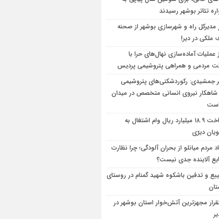
ره تئاتر بوشهر رسیدند
ر مدیرکل راه و شهرسازی بوشهر از صحنه
 ملکی در دیر!
 عملیات آماده‌سازی نهال‌های حرا با
ت مردمی و همراهی پتروشیمی پردیس
ر جمشیدی: رکوردشکنی‌های پتروشیمی
شاهکار نیروی انسانی متخصص در میدان
است
پرداخت ۱۸.۹ میلیارد ریال وام اشتغال به
یان دیرّی
اد مردم میانلو از بحران آلودگی؛ چرا نظارت
ایع آلاینده جدی نیست؟
یع و تدفین باشکوه شهید گمنام در روستای
ان
قرار مجهزترین آتش‌خوار استان بوشهر در
یر