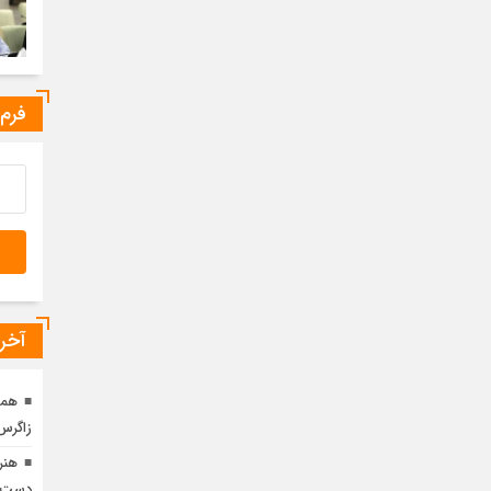
فرم
آخری
همک
زاگرس
هنر
دست‌ه