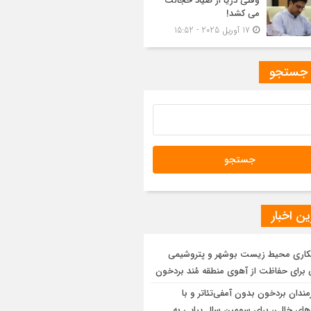
وقتی دریا از صیاد خجالت
می کشد!
17 آوریل 2025 - 15:52
 جستجو
ن اخبار
اری محیط زیست بوشهر و پتروشیمی
 برای حفاظت از آهوی منطقه مُند بردخون
مندان بردخون بدون آمفی‌تئاتر و با
ای خالی، برای سومین سال پیاپی به