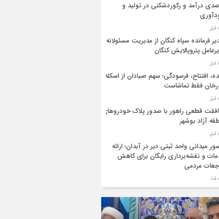
دی درآمد و رکوردشکنی در تولید و
دآوری
یر فرمانده سپاه کنگان از مدیریت مسئولانه
رعامل پتروپالایش کنگان
ه، افتتاح، فرسودگی؛ سهم صیادان از اسکله
رخان فقط تماشاست
فقت قطعی راهور با صدور پلاک خودروهای
قه آزاد بوشهر
ر میدانی واحد ثبتی دیر در آبدان؛ ارائه
ات و نقشه‌برداری رایگان برای کاهش
جعات مردمی
ر ستاد بزرگداشت هفته دولت در استان
شهر منصوب شد