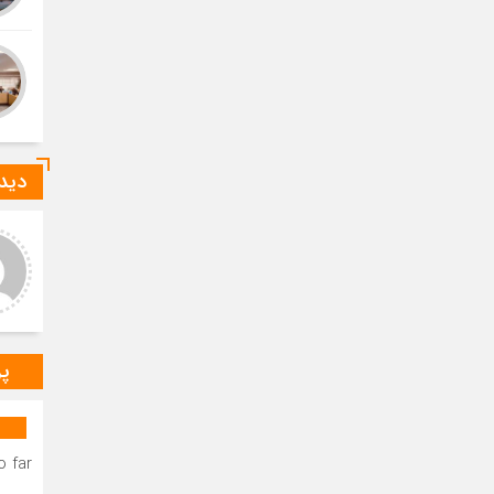
دیدگ
عر عاشوری
ا-ع
د و خدا قوت بر مهندس
درود بر خانم میرزایی که صدای
ستانی عزیز.عرض تبریک و
رسای مردم شهرستان دیر
باش برای به ثمر نشستن
هستند.درود و خسته نباشید بر
ات شبانه روزی شما دوست
مهندس بردستانی که رسانه مردمی
گوار د
س
پر
 far.