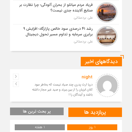
فریاد مردم میانلو از بحران آلودگی؛ چرا نظارت بر
صنایع آلاینده جدی نیست؟
علی بردستانی
رشد ۴۱ درصدی سود خالص پازارگاد؛ افزایش ۹
برابری سرمایه و تداوم مسیر تحول دیجیتال
علی بردستانی
دیدگاههای اخیر
night
دریا ارث پدری چند صیاد نیست که بخاطر سود
کلان ابزیان را از بین ببرند و صید غیر مجاز داشته
باشند و آیندگان را ا
پربازدید ها
پر بحث ترین ها
1 روز
1 هفته