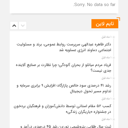
Sorry. No data so far.
تایم لاین
1 ماه قبل
دکتر طاهره عبدالهی سرپرست روابط عمومی، برند و مسئولیت
اجتماعی دماوند انرژی عسلویه شد
1 ماه قبل
فریاد مردم میانلو از بحران آلودگی؛ چرا نظارت بر صنایع آلاینده
جدی نیست؟
1 ماه قبل
رشد ۴۱ درصدی سود خالص پازارگاد؛ افزایش ۹ برابری سرمایه و
تداوم مسیر تحول دیجیتال
1 ماه قبل
کسب ۵۲ مقام استانی توسط دانش‌آموزان و فرهنگیان بردخون
در جشنواره «یاریگران زندگی»
1 ماه قبل
ثبت سال طلایی پتروشیمی نوری؛ رشد ۴۵ درصدی درآمد و