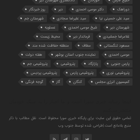
خلیج فارس
خورخان
دادگستری شهرستان دیر
دوراهک
دکتر موسی احمدی
دیر
روز خبرنگار
سید علی حسینی نیا
سید علیرضا سجادی
شهرستان جم
شهرستان دیر
شیخ موسی احمدی
عسلویه
غلامرضا جمشیدی
فرماندار دیر
محیط زیست
مسعود تنگستانی
مطاف
منطقه حفاظت شده مند
موسی احمدی
نماینده جنوب استان بوشهر
هفته دولت
پارس جنوبی
پازارگاد
پتروشیمی
پتروشیمی جم
پتروشیمی نوری
پتروشیمی پارس
پتروشیمی پردیس
کمیسیون انرژی مجلس
کنگان
گاز
گوجه فرنگی
اینجا رسانه خبری سورا است و ما اخبار را به سبک خودمان
منتشر می‌کنیم
تمامی حقوق این سایت برای پایگاه خبری سورا محفوظ است. نقل مطالب با ذکر
منبع بلامانع است.|طراحی شده توسط جنوب وب