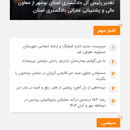
تقدیر رئیس کل دادگستری استان بوشهر از معاون
1 ماه قبل
مالی و پشتیبانی عمرانی دادگستری استان
تقدیر رئیس کل دادگستری استان بوشهر از معاون مالی و
پشتیبانی عمرانی دادگستری استان
1 ماه قبل
اخبار مهم
دادستان بوشهر: تسری منطقه آزاد به بافت شهری مرکز استان
مبنای قانونی ندارد؛ با شایعه‌سازان و قیمت‌سازان برخورد می‌کنیم
سرپرست جدید اداره فرهنگ و ارشاد اسلامی شهرستان
1
1 ماه قبل
عسلویه معرفی شد
زابل و بندر دیر در فهرست داغ‌ترین نقاط جهان؛ جنوب و شرق ایران
زیر آتش تابستان
ما می گوئیم بیمارستان نداریم، زندان برایمان می‌سازند.
2
مسئولان جلوی صید غیر قانونی آبزیان در بخش بردخون را
3
بگیرند
نیزه‌ماهی از دل آهن؛ روایتی از هنر، رنج و امید در بندر دیر
4
رشد ۱۵۳ درصدی درآمد عملیاتی پتروشیمی پردیس در
5
دوماهه مهر و آبان ۱۴۰۴
سیاسی