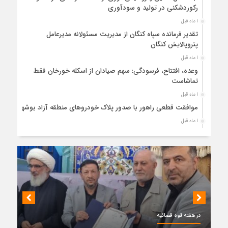
رکوردشکنی در تولید و سودآوری
1 ماه قبل
تقدیر فرمانده سپاه کنگان از مدیریت مسئولانه مدیرعامل
پتروپالایش کنگان
1 ماه قبل
وعده، افتتاح، فرسودگی؛ سهم صیادان از اسکله خورخان فقط
تماشاست
1 ماه قبل
موافقت قطعی راهور با صدور پلاک خودروهای منطقه آزاد بوشهر
1 ماه قبل
حضور میدانی واحد ثبتی دیر در آبدان؛ ارائه خدمات و نقشه‌برداری
رایگان برای کاهش مراجعات مردمی
1 ماه قبل
دبیر ستاد بزرگداشت هفته دولت در استان بوشهر منصوب شد
1 ماه قبل
کمربندی دیر؛ مسیر نجاتی که در بن‌بست ترک‌فعل‌ها مانده است
1 ماه قبل
در هفته قوه قضائیه
پتروشیمی نوری بر سکوی طلای BRICS 2026 ایستاد