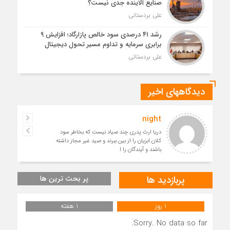
صنایع آلاینده جدی نیست؟
علی بردستانی
رشد ۴۱ درصدی سود خالص پازارگاد؛ افزایش ۹
برابری سرمایه و تداوم مسیر تحول دیجیتال
علی بردستانی
دیدگاههای اخیر
night
دریا ارث پدری چند صیاد نیست که بخاطر سود
کلان ابزیان را از بین ببرند و صید غیر مجاز داشته
باشند و آیندگان را ا
پربازدید ها
پر بحث ترین ها
1 روز
1 هفته
Sorry. No data so far.