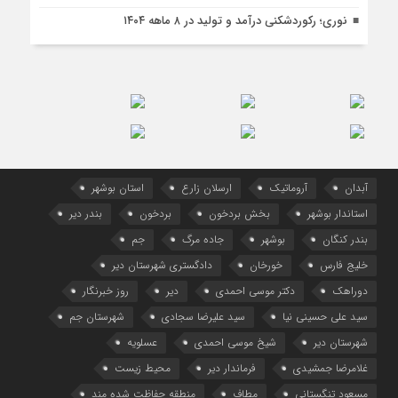
نوری؛ رکوردشکنی درآمد و تولید در ۸ ماهه ۱۴۰۴
آبدان
آروماتیک
ارسلان زارع
استان بوشهر
استاندار بوشهر
بخش بردخون
بردخون
بندر دیر
بندر کنگان
بوشهر
جاده مرگ
جم
خلیج فارس
خورخان
دادگستری شهرستان دیر
دوراهک
دکتر موسی احمدی
دیر
روز خبرنگار
سید علی حسینی نیا
سید علیرضا سجادی
شهرستان جم
شهرستان دیر
شیخ موسی احمدی
عسلویه
غلامرضا جمشیدی
فرماندار دیر
محیط زیست
مسعود تنگستانی
مطاف
منطقه حفاظت شده مند