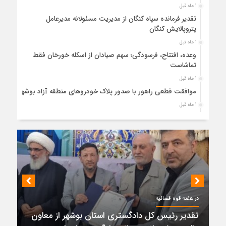
1 ماه قبل
تقدیر فرمانده سپاه کنگان از مدیریت مسئولانه مدیرعامل
پتروپالایش کنگان
1 ماه قبل
وعده، افتتاح، فرسودگی؛ سهم صیادان از اسکله خورخان فقط
تماشاست
1 ماه قبل
موافقت قطعی راهور با صدور پلاک خودروهای منطقه آزاد بوشهر
1 ماه قبل
حضور میدانی واحد ثبتی دیر در آبدان؛ ارائه خدمات و نقشه‌برداری
رایگان برای کاهش مراجعات مردمی
1 ماه قبل
دبیر ستاد بزرگداشت هفته دولت در استان بوشهر منصوب شد
1 ماه قبل
کمربندی دیر؛ مسیر نجاتی که در بن‌بست ترک‌فعل‌ها مانده است
1 ماه قبل
در هفته قوه قضائیه
پتروشیمی نوری بر سکوی طلای BRICS 2026 ایستاد
تقدیر رئیس کل دادگستری استان بوشهر از معاون
1 ماه قبل