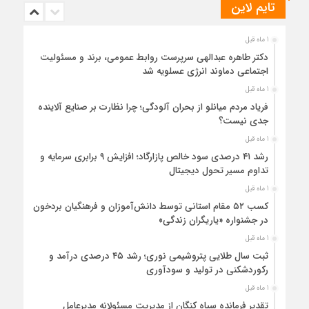
تایم لاین
1 ماه قبل
دکتر طاهره عبدالهی سرپرست روابط عمومی، برند و مسئولیت
اجتماعی دماوند انرژی عسلویه شد
1 ماه قبل
فریاد مردم میانلو از بحران آلودگی؛ چرا نظارت بر صنایع آلاینده
جدی نیست؟
1 ماه قبل
رشد ۴۱ درصدی سود خالص پازارگاد؛ افزایش ۹ برابری سرمایه و
تداوم مسیر تحول دیجیتال
1 ماه قبل
کسب ۵۲ مقام استانی توسط دانش‌آموزان و فرهنگیان بردخون
در جشنواره «یاریگران زندگی»
1 ماه قبل
ثبت سال طلایی پتروشیمی نوری؛ رشد ۴۵ درصدی درآمد و
رکوردشکنی در تولید و سودآوری
1 ماه قبل
تقدیر فرمانده سپاه کنگان از مدیریت مسئولانه مدیرعامل