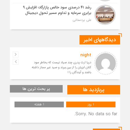
رشد ۴۱ درصدی سود خالص پازارگاد؛ افزایش ۹
برابری سرمایه و تداوم مسیر تحول دیجیتال
علی بردستانی
دیدگاههای اخیر
night
دریا ارث پدری چند صیاد نیست که بخاطر سود
کلان ابزیان را از بین ببرند و صید غیر مجاز داشته
باشند و آیندگان را ا
پربازدید ها
پر بحث ترین ها
1 روز
1 هفته
Sorry. No data so far.