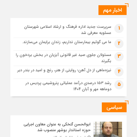
1 ماه قبل
اخبار مهم
دادستان بوشهر: تسری منطقه آزاد به بافت شهری مرکز استان
مبنای قانونی ندارد؛ با شایعه‌سازان و قیمت‌سازان برخورد می‌کنیم
سرپرست جدید اداره فرهنگ و ارشاد اسلامی شهرستان
1
1 ماه قبل
عسلویه معرفی شد
زابل و بندر دیر در فهرست داغ‌ترین نقاط جهان؛ جنوب و شرق ایران
زیر آتش تابستان
ما می گوئیم بیمارستان نداریم، زندان برایمان می‌سازند.
2
مسئولان جلوی صید غیر قانونی آبزیان در بخش بردخون را
3
بگیرند
نیزه‌ماهی از دل آهن؛ روایتی از هنر، رنج و امید در بندر دیر
4
رشد ۱۵۳ درصدی درآمد عملیاتی پتروشیمی پردیس در
5
دوماهه مهر و آبان ۱۴۰۴
سیاسی
ابوالحسن گنخکی به عنوان معاون اجرایی
حوزه استاندار بوشهر منصوب شد