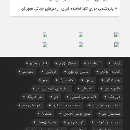
پتروشیمی نوری تنها نماینده ایران، از مرزهای جهانی‌ عبور کرد
آبدان
آروماتیک
ارسلان زارع
استان بوشهر
استاندار بوشهر
بخش بردخون
بردخون
بندر دیر
بندر کنگان
بوشهر
جاده مرگ
جم
خلیج فارس
خورخان
دادگستری شهرستان دیر
دوراهک
دکتر موسی احمدی
دیر
روز خبرنگار
سید علی حسینی نیا
سید علیرضا سجادی
شهرستان جم
شهرستان دیر
شیخ موسی احمدی
عسلویه
غلامرضا جمشیدی
فرماندار دیر
محیط زیست