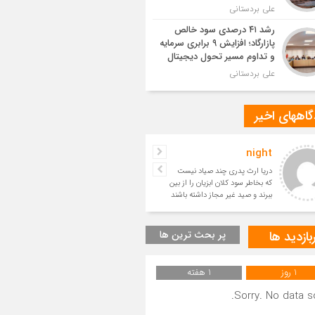
علی بردستانی
رشد ۴۱ درصدی سود خالص
پازارگاد؛ افزایش ۹ برابری سرمایه
و تداوم مسیر تحول دیجیتال
علی بردستانی
اههای اخیر
night
حسین
دریا ارث پدری چند صیاد نیست
بسیار زیبا
که بخاطر سود کلان ابزیان را از بین
ببرند و صید غیر مجاز داشته باشند
و آیندگان را ا
بازدید ها
پر بحث ترین ها
1 روز
1 هفته
Sorry. No data so