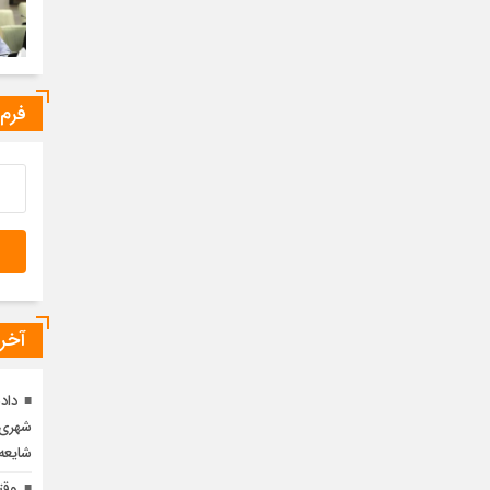
فرم
آخری
داد
شهری م
شایعه‌
وقت