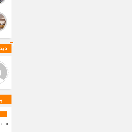
دیدگ
عر عاشوری
ا-ع
د و خدا قوت بر مهندس
درود بر خانم میرزایی که صدای
ستانی عزیز.عرض تبریک و
رسای مردم شهرستان دیر
باش برای به ثمر نشستن
هستند.درود و خسته نباشید بر
ات شبانه روزی شما دوست
مهندس بردستانی که رسانه مردمی
گوار د
س
پر
 far.