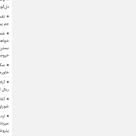
دل‌گو
جم پی
شما
خواهد
بستن 
خروجی
سکا
خاورمی
ریال 
آغا
شورای
ارد
میزبان
پتروش