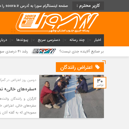
کاربر محترم :
صفحه اینستاگرام سورا به آدرس soora.ir را دنبال کنید
اخبار
چند رسانه
دسترسی سریع
پیوندها
دربار
رت بر صنایع آلاینده جدی نیست؟
رشد ۴۱ درصدی سود خالص پازارگاد؛ افزایش ۹ برابری سرمایه و تداوم مسیر تحول دیجیتال
اعتراض رانندگان
30
دومین روز اعتراض در گمرک 
نوامبر
«سفره‌های خالی» نما
کارگران و رانندگان وانت‌
سفره‌های خالی، اعتراض خود
مصوبه‌ای که به گفته آنان زندگی و شغل حدود ۰