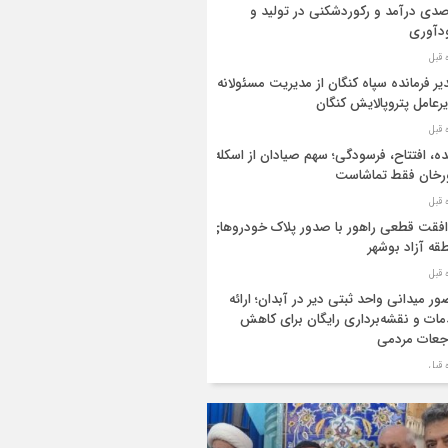
دی درآمد و رکوردشکنی در تولید و
دآوری
یر فرمانده سپاه کنگان از مدیریت مسئولانه
رعامل پتروپالایش کنگان
ه، افتتاح، فرسودگی؛ سهم صیادان از اسکله
رخان فقط تماشاست
فقت قطعی راهور با صدور پلاک خودروهای
قه آزاد بوشهر
ر میدانی واحد ثبتی دیر در آبدان؛ ارائه
ات و نقشه‌برداری رایگان برای کاهش
جعات مردمی
ر ستاد بزرگداشت هفته دولت در استان
شهر منصوب شد