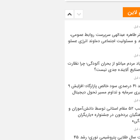
 لاین
ر طاهره عبدالهی سرپرست روابط عمومی،
د و مسئولیت اجتماعی دماوند انرژی عسلویه
اد مردم میانلو از بحران آلودگی؛ چرا نظارت
صنایع آلاینده جدی نیست؟
رشد ۴۱ درصدی سود خالص پازارگاد؛ افزایش ۹
بری سرمایه و تداوم مسیر تحول دیجیتال
کسب ۵۲ مقام استانی توسط دانش‌آموزان و
نگیان بردخون در جشنواره «یاریگران
گی»
ثبت سال طلایی پتروشیمی نوری؛ رشد ۴۵