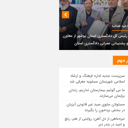
بندی دیر؛ مسیر نجاتی که در بن‌بست
‌فعل‌ها مانده است
پتروشیمی نوری بر سکوی طلای BRICS 2026
 قوه قضائیه
تاد
 رئیس کل دادگستری استان بوشهر از معاون
و پشتیبانی عمرانی دادگستری استان
یر رئیس کل دادگستری استان بوشهر از
ون مالی و پشتیبانی عمرانی دادگستری
ان
ر مهم
ستان بوشهر: تسری منطقه آزاد به بافت
سرپرست جدید اداره فرهنگ و ارشاد
ی مرکز استان مبنای قانونی ندارد؛ با
اسلامی شهرستان عسلویه معرفی شد
عه‌سازان و قیمت‌سازان برخورد می‌کنیم
ما می گوئیم بیمارستان نداریم، زندان
برایمان می‌سازند.
ل و بندر دیر در فهرست داغ‌ترین نقاط جهان؛
ب و شرق ایران زیر آتش تابستان
مسئولان جلوی صید غیر قانونی آبزیان
در بخش بردخون را بگیرند
نیزه‌ماهی از دل آهن؛ روایتی از هنر، رنج
و امید در بندر دیر