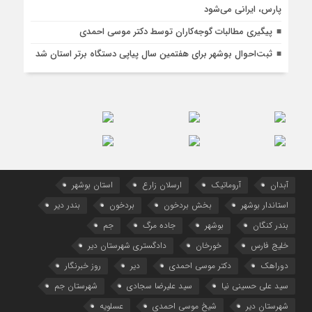
پارس، ایرانی می‌شود
پیگیری مطالبات گوجه‌کاران توسط دکتر موسی احمدی
ثبت‌احوال بوشهر برای هفتمین سال پیاپی دستگاه برتر استان شد
آبدان
آروماتیک
ارسلان زارع
استان بوشهر
استاندار بوشهر
بخش بردخون
بردخون
بندر دیر
بندر کنگان
بوشهر
جاده مرگ
جم
خلیج فارس
خورخان
دادگستری شهرستان دیر
دوراهک
دکتر موسی احمدی
دیر
روز خبرنگار
سید علی حسینی نیا
سید علیرضا سجادی
شهرستان جم
شهرستان دیر
شیخ موسی احمدی
عسلویه