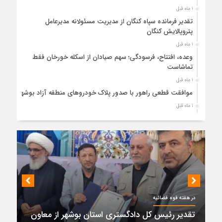
1 ماه قبل
تقدیر فرمانده سپاه کنگان از مدیریت مسئولانه مدیرعامل
پتروپالایش کنگان
1 ماه قبل
وعده، افتتاح، فرسودگی؛ سهم صیادان از اسکله خورخان فقط
تماشاست
1 ماه قبل
موافقت قطعی راهور با صدور پلاک خودروهای منطقه آزاد بوشهر
1 ماه قبل
حضور میدانی واحد ثبتی دیر در آبدان؛ ارائه خدمات و نقشه‌برداری
رایگان برای کاهش مراجعات مردمی
1 ماه قبل
دبیر ستاد بزرگداشت هفته دولت در استان بوشهر منصوب شد
1 ماه قبل
کمربندی دیر؛ مسیر نجاتی که در بن‌بست ترک‌فعل‌ها مانده است
1 ماه قبل
در هفته قوه قضائیه
پتروشیمی نوری بر سکوی طلای BRICS 2026 ایستاد
تقدیر رئیس کل دادگستری استان بوشهر از معاون
1 ماه قبل