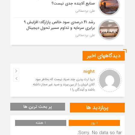
صنایع آلاینده جدی نیست؟
علی بردستانی
رشد ۴۱ درصدی سود خالص پازارگاد؛ افزایش ۹
برابری سرمایه و تداوم مسیر تحول دیجیتال
علی بردستانی
دیدگاههای اخیر
night
دریا ارث پدری چند صیاد نیست که بخاطر سود
کلان ابزیان را از بین ببرند و صید غیر مجاز داشته
باشند و آیندگان را ا
پربازدید ها
پر بحث ترین ها
1 روز
1 هفته
Sorry. No data so far.