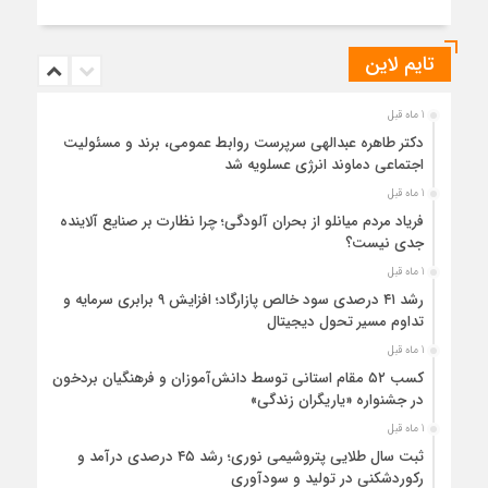
تایم لاین
1 ماه قبل
دکتر طاهره عبدالهی سرپرست روابط عمومی، برند و مسئولیت
اجتماعی دماوند انرژی عسلویه شد
1 ماه قبل
فریاد مردم میانلو از بحران آلودگی؛ چرا نظارت بر صنایع آلاینده
جدی نیست؟
1 ماه قبل
رشد ۴۱ درصدی سود خالص پازارگاد؛ افزایش ۹ برابری سرمایه و
تداوم مسیر تحول دیجیتال
1 ماه قبل
کسب ۵۲ مقام استانی توسط دانش‌آموزان و فرهنگیان بردخون
در جشنواره «یاریگران زندگی»
1 ماه قبل
ثبت سال طلایی پتروشیمی نوری؛ رشد ۴۵ درصدی درآمد و
رکوردشکنی در تولید و سودآوری