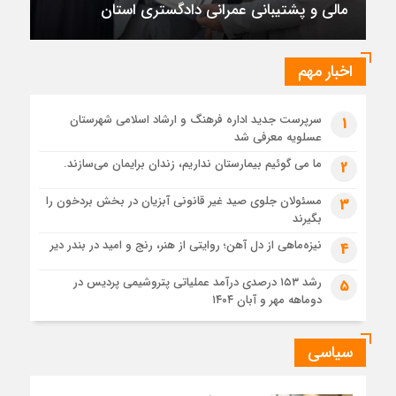
مالی و پشتیبانی عمرانی دادگستری استان
تقدیر رئیس کل دادگستری استان بوشهر از معاون مالی و
پشتیبانی عمرانی دادگستری استان
1 ماه قبل
اخبار مهم
دادستان بوشهر: تسری منطقه آزاد به بافت شهری مرکز استان
مبنای قانونی ندارد؛ با شایعه‌سازان و قیمت‌سازان برخورد می‌کنیم
سرپرست جدید اداره فرهنگ و ارشاد اسلامی شهرستان
1
1 ماه قبل
عسلویه معرفی شد
زابل و بندر دیر در فهرست داغ‌ترین نقاط جهان؛ جنوب و شرق ایران
زیر آتش تابستان
ما می گوئیم بیمارستان نداریم، زندان برایمان می‌سازند.
2
مسئولان جلوی صید غیر قانونی آبزیان در بخش بردخون را
3
بگیرند
نیزه‌ماهی از دل آهن؛ روایتی از هنر، رنج و امید در بندر دیر
4
رشد ۱۵۳ درصدی درآمد عملیاتی پتروشیمی پردیس در
5
دوماهه مهر و آبان ۱۴۰۴
سیاسی