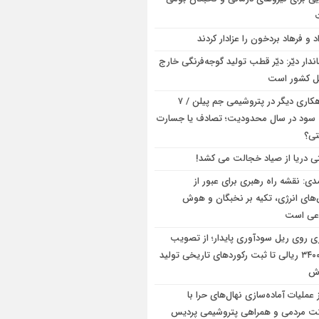
د و فرهاد بردخون را عزادار کردند
اندار دیّر: دیّر قطب تولید گوجه‌فرنگی خارج
ل کشور است
شاهکاری دیگر در پتروشیمی جم پیلن / ۷
ود در سال محدودیت؛ تصادف یا جسارت
تی؟
ی دریا از صیاد خجالت می کشد!
دی: نقشه راه رهبری برای عبور از
های انرژی، تکیه بر نخبگان و هوش
عی است
ی روی ریل سودآوری پایدار؛ از تصویب
سود ۳۴۰۰ ریالی تا ثبت رکوردهای تاریخی تولید
وش
 عملیات آماده‌سازی نهال‌های حرا با
ت مردمی و همراهی پتروشیمی پردیس