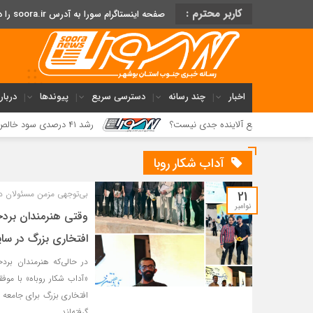
کاربر محترم :
صفحه اینستاگرام سورا به آدرس soora.ir را دنبال کنید
اخبار
چند رسانه
دسترسی سریع
پیوندها
دربار
صنایع آلاینده جدی نیست؟
رشد ۴۱ درصدی سود خالص پازارگاد؛ افزایش ۹ برابری سرمایه و تداوم مسیر تحول دیجیتال
آداب شکار روبا
21
بی‌توجهی مزمن مسئولان د
نوامبر
وقتی هنرمندان بردخ
افتخاری بزرگ در سا
در حالی‌که هنرمندان بردخ
«آداب شکار روباه» با موف
افتخاری بزرگ برای جامعه 
گرفته‌اند.