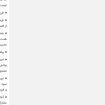
نیست
فرزا
فرم
از فص
همت س
مدیری
وقت
احم
چالش‌
مصنو
نور
و فر
آغاز
مشارک