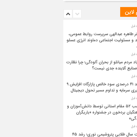
 لاین
ر طاهره عبدالهی سرپرست روابط عمومی،
د و مسئولیت اجتماعی دماوند انرژی عسلویه
اد مردم میانلو از بحران آلودگی؛ چرا نظارت
صنایع آلاینده جدی نیست؟
رشد ۴۱ درصدی سود خالص پازارگاد؛ افزایش ۹
بری سرمایه و تداوم مسیر تحول دیجیتال
کسب ۵۲ مقام استانی توسط دانش‌آموزان و
نگیان بردخون در جشنواره «یاریگران
گی»
ثبت سال طلایی پتروشیمی نوری؛ رشد ۴۵