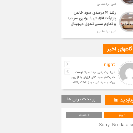
علی بردستانی
رشد ۴۱ درصدی سود خالص
پازارگاد؛ افزایش ۹ برابری سرمایه
و تداوم مسیر تحول دیجیتال
علی بردستانی
اههای اخیر
night
حسین
دریا ارث پدری چند صیاد نیست
بسیار زیبا
که بخاطر سود کلان ابزیان را از بین
ببرند و صید غیر مجاز داشته باشند
و آیندگان را ا
بازدید ها
پر بحث ترین ها
1 روز
1 هفته
Sorry. No data so