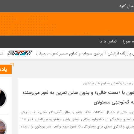
ه سورا
تماس با ما
کسب ۵۲ مقام استانی توسط دانش‌آموزان و فرهنگیان بردخون در جشنواره «یاریگران زندگی»
یاد
ر برابر درخشش مداوم هنر بردخون
ون با «دست خالی» و بدون سالن تمرین به فجر می‌رسند؛
یه کم‌توجهی مسئولان
ون حتی از حداقل امکانات مانند پلاتو و سالن آمفی‌تئاتر محروم‌اند، نمایش
قیت‌های چشمگیر در جشنواره استانی بوشهر راهی جشنواره بین‌المللی فجر شد؛
هنری و تذکری جدی برای مسئولانی که هنوز سهم واقعی هنر بردخون را نادیده