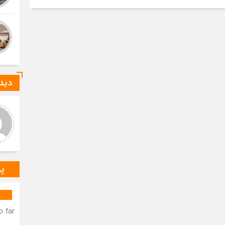
دیدگ
عر عاشوری
ا-ع
د و خدا قوت بر مهندس
درود بر خانم میرزایی که صدای
ستانی عزیز.عرض تبریک و
رسای مردم شهرستان دیر
باش برای به ثمر نشستن
هستند.درود و خسته نباشید بر
ات شبانه روزی شما دوست
مهندس بردستانی که رسانه مردمی
گوار د
س
پر
 far.