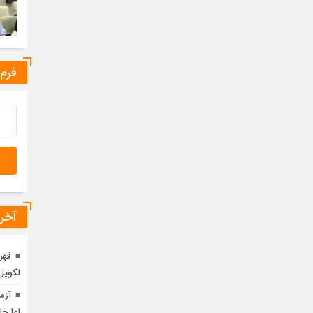
فرم
آخری
قهر
لکوپل
آزم
اما ج