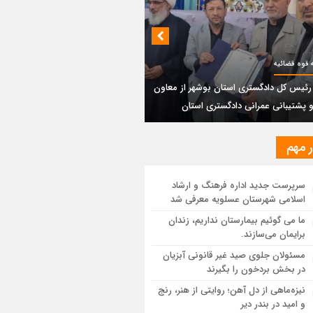
بندی دیر؛ مسیر نجاتی که در بن‌بست
‌فعل‌ها مانده است
پتروشیمی نوری بر سکوی طلای BRICS 2026
تاد
 معاون
یر رئیس کل دادگستری استان بوشهر از
ون مالی و پشتیبانی عمرانی دادگستری
ان
ر مهم
ستان بوشهر: تسری منطقه آزاد به بافت
سرپرست جدید اداره فرهنگ و ارشاد
ی مرکز استان مبنای قانونی ندارد؛ با
اسلامی شهرستان عسلویه معرفی شد
عه‌سازان و قیمت‌سازان برخورد می‌کنیم
ما می گوئیم بیمارستان نداریم، زندان
برایمان می‌سازند.
ل و بندر دیر در فهرست داغ‌ترین نقاط جهان؛
ب و شرق ایران زیر آتش تابستان
مسئولان جلوی صید غیر قانونی آبزیان
در بخش بردخون را بگیرند
نیزه‌ماهی از دل آهن؛ روایتی از هنر، رنج
و امید در بندر دیر