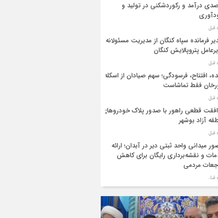
دی درآمد و رکوردشکنی در تولید و
دآوری
یر فرمانده سپاه کنگان از مدیریت مسئولانه
رعامل پتروپالایش کنگان
ه، افتتاح، فرسودگی؛ سهم صیادان از اسکله
رخان فقط تماشاست
فقت قطعی راهور با صدور پلاک خودروهای
قه آزاد بوشهر
ر میدانی واحد ثبتی دیر در آبدان؛ ارائه
ات و نقشه‌برداری رایگان برای کاهش
جعات مردمی
ر ستاد بزرگداشت هفته دولت در استان
شهر منصوب شد